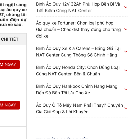
Bình Ắc Quy 12V 32Ah Phù Hợp Bền Bỉ Và
đột ngột sáng
oại ắc quy xe
Tiết Kiệm Cùng NAT Center
AT, chúng tôi
guồn điện dự
Ắc quy xe Fortuner: Chọn loại phù hợp –
hữa về sau.
Giá chuẩn – Checklist thay đúng cho từng
đời xe
 CHI TIẾT
Bình Ắc Quy Xe Kia Carens – Bảng Giá Tại
NAT Center Cùng Thông Số Chính Hãng
EM NGAY
Bình Ắc Quy Honda City: Chọn Đúng Loại
Cùng NAT Center, Bền & Chuẩn
Bình Ắc Quy Hankook Chính Hãng Mang
Đến Độ Bền Tối Ưu Cho Xe
Ắc Quy Ô Tô Mấy Năm Phải Thay? Chuyên
EM NGAY
Gia Giải Đáp & Lời Khuyên