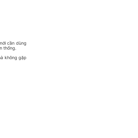
 mới cần dùng
n thống.
 mà không gặp