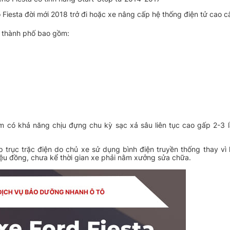
ích thước bình: D 230mm × R 173mm × C [...]
 Fiesta đời mới 2018 trở đi hoặc xe nâng cấp hệ thống điện tử cao c
CA: ~330A
o thành phố bao gồm:
ại bình: Bình khô kín khí
 trí cọc: Cọc trái (L – Left pole)
X
iêu chuẩn bình: JIS (chuẩn Nhật Bản – nhóm D23)
ích thước bình: 232 x 171 x 200 mm
ược dùng cho: Xe [...]
CA: 620A
oại bình: Ắc quy EFB, kín khí, miễn bảo dưỡng
 trí cọc: Cọc trái (L) – dương bên trái
X
 có khả năng chịu đựng chu kỳ sạc xả sâu liên tục cao gấp 2-3 lầ
iêu chuẩn bình: JIS (Nhật Bản)
ích thước (mm): 230 (D) x 173 (R) x 225 (C)
ù [...]
 trục trặc điện do chủ xe sử dụng bình điện truyền thống thay vì
riệu đồng, chưa kể thời gian xe phải nằm xưởng sửa chữa.