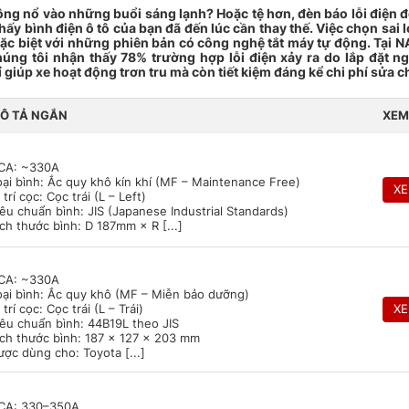
hông nổ vào những buổi sáng lạnh? Hoặc tệ hơn, đèn báo lỗi điện 
hấy bình điện ô tô của bạn đã đến lúc cần thay thế. Việc chọn sai l
đặc biệt với những phiên bản có công nghệ tắt máy tự động.
Tại N
úng tôi nhận thấy 78% trường hợp lỗi điện xảy ra do lắp đặt n
giúp xe hoạt động trơn tru mà còn tiết kiệm đáng kể chi phí sửa c
Ô TẢ NGẮN
XEM
CA: ~330A
oại bình: Ắc quy khô kín khí (MF – Maintenance Free)
X
 trí cọc: Cọc trái (L – Left)
iêu chuẩn bình: JIS (Japanese Industrial Standards)
ích thước bình: D 187mm × R [...]
CA: ~330A
oại bình: Ắc quy khô (MF – Miễn bảo dưỡng)
 trí cọc: Cọc trái (L – Trái)
X
iêu chuẩn bình: 44B19L theo JIS
ích thước bình: 187 x 127 x 203 mm
ược dùng cho: Toyota [...]
CA: 330–350A