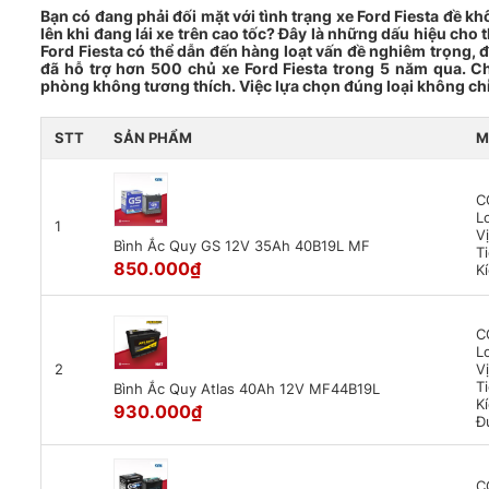
Bạn có đang phải đối mặt với tình trạng xe Ford Fiesta đề k
lên khi đang lái xe trên cao tốc? Đây là những dấu hiệu cho t
Ford Fiesta có thể dẫn đến hàng loạt vấn đề nghiêm trọng, 
đã hỗ trợ hơn 500 chủ xe Ford Fiesta trong 5 năm qua. Ch
phòng không tương thích. Việc lựa chọn đúng loại không chỉ 
STT
SẢN PHẨM
M
C
L
1
Vị
Bình Ắc Quy GS 12V 35Ah 40B19L MF
T
850.000
₫
K
C
L
2
Vị
T
Bình Ắc Quy Atlas 40Ah 12V MF44B19L
K
930.000
₫
Đ
C