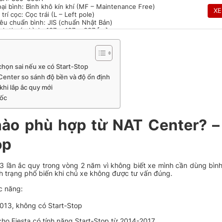
oại bình: Bình khô kín khí (MF – Maintenance Free)
X
 trí cọc: Cọc trái (L – Left pole)
iêu chuẩn bình: JIS (chuẩn Nhật Bản)
ích thước bình: 187 x 127 x 227 [...]
CA: 430A
chọn sai nếu xe có Start-Stop
oại bình: Ắc quy khô, miễn bảo trì (MF – Maintenance Free)
X
enter so sánh độ bền và độ ổn định
 trí cọc: Cọc trái (L – Left)
iêu chuẩn bình: JIS (Chuẩn Nhật Bản)
khi lắp ắc quy mới
ích thước bình: 238mm x 129mm x [...]
uốc
 nào phù hợp từ NAT Center? 
CA: 430A
oại bình: Ắc quy khô, miễn bảo trì (MF)
 trí cọc: Cọc trái (L – Left)
X
op
iêu chuẩn bình: JIS
ích thước bình: 230mm x 172mm x 204mm
..]
y 3 lần ắc quy trong vòng 2 năm vì không biết xe mình cần dùng bìn
ình trạng phổ biến khi chủ xe không được tư vấn đúng.
c năng:
CA: ~500A
oại bình: Ắc quy khô kín khí (SMF)
X
2013, không có Start-Stop
 trí cọc: Cọc trái (L – Left)
iêu chuẩn bình: JIS 55D23L
 cho Fiesta có tính năng Start-Stop từ 2014-2017