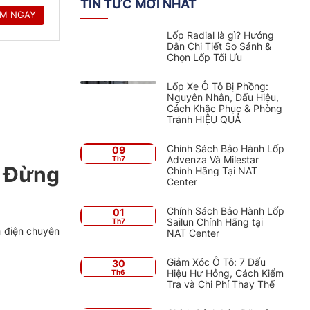
TIN TỨC MỚI NHẤT
EM NGAY
Lốp Radial là gì? Hướng
Dẫn Chi Tiết So Sánh &
Chọn Lốp Tối Ưu
Lốp Xe Ô Tô Bị Phồng:
Nguyên Nhân, Dấu Hiệu,
EM NGAY
Cách Khắc Phục & Phòng
Tránh HIỆU QUẢ
Chính Sách Bảo Hành Lốp
09
Advenza Và Milestar
Th7
– Đừng
Chính Hãng Tại NAT
Center
EM NGAY
Chính Sách Bảo Hành Lốp
01
Sailun Chính Hãng tại
Th7
h điện chuyên
NAT Center
Giảm Xóc Ô Tô: 7 Dấu
30
Hiệu Hư Hỏng, Cách Kiểm
Th6
EM NGAY
Tra và Chi Phí Thay Thế