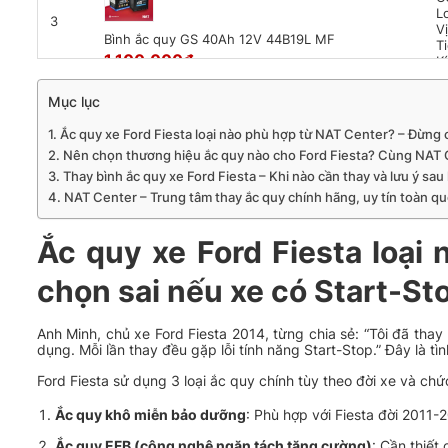
L
3
Vị
Bình ắc quy GS 40Ah 12V 44B19L MF
T
1.100.000
₫
K
Mục lục
C
Ắc quy xe Ford Fiesta loại nào phù hợp từ NAT Center? – Đừng 
L
4
Nên chọn thương hiệu ắc quy nào cho Ford Fiesta? Cùng NAT C
Vị
Bình Ắc Quy GS 12V 45AH 46B24L MF
T
Thay bình ắc quy xe Ford Fiesta – Khi nào cần thay và lưu ý sau 
1.150.000
₫
K
NAT Center – Trung tâm thay ắc quy chính hãng, uy tín toàn q
Ắc quy xe Ford Fiesta loại
C
L
5
Vị
chọn sai nếu xe có Start-St
T
Ắc Quy GS 55D23L 12V 60Ah MF
K
1.450.000
₫
[.
Anh Minh, chủ xe Ford Fiesta 2014, từng chia sẻ: “Tôi đã tha
dụng. Mỗi lần thay đều gặp lỗi tính năng Start-Stop.” Đây là t
Ford Fiesta sử dụng 3 loại ắc quy chính tùy theo đời xe và chứ
C
L
6
Ắc quy khô miễn bảo dưỡng
: Phù hợp với Fiesta đời 2011-
Vị
Bình Ắc Quy Rocket 12V 60Ah SMF 55D23L
T
Ắc quy EFB (công nghệ ngăn tách tăng cường)
: Cần thiết
1.370.000
₫