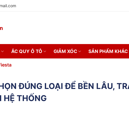
mail.com
on
ẮC QUY Ô TÔ
GIẢM XÓC
SẢN PHẨM KHÁC
iesta
CHỌN ĐÚNG LOẠI ĐỂ BỀN LÂU, T
I HỆ THỐNG