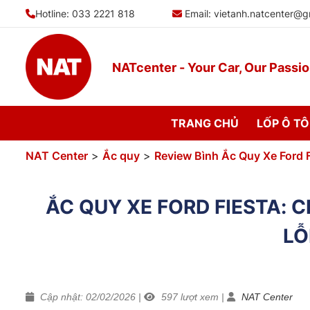
Bỏ
Hotline: 033 2221 818
Email:
vietanh.natcenter@g
qua
nội
dung
NATcenter - Your Car, Our Passi
TRANG CHỦ
LỐP Ô TÔ
NAT Center
>
Ắc quy
>
Review Bình Ắc Quy Xe Ford F
ẮC QUY XE FORD FIESTA: 
LỖ
Cập nhật: 02/02/2026
|
597
lượt xem
|
NAT Center