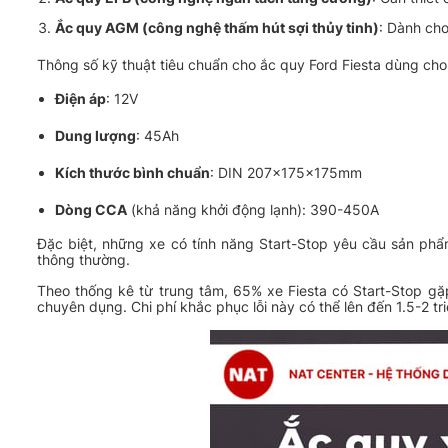
K
Ắc quy AGM (công nghệ thấm hút sợi thủy tinh)
: Dành cho
C
Thông số kỹ thuật tiêu chuẩn cho ắc quy Ford Fiesta dùng ch
Lo
7
Vị
Điện áp
: 12V
T
Bình Ắc Quy Đồng Nai 12V 60Ah CMF 55D23L
K
1.150.000
₫
Dung lượng
: 45Ah
Đ
Kích thước bình chuẩn
: DIN 207x175x175mm
C
Dòng CCA
(khả năng khởi động lạnh): 390-450A
L
8
Vị
Đặc biệt, những xe có tính năng Start-Stop yêu cầu sản phẩm
T
Ắc Quy Varta 65Ah Q85
thông thường.
K
2.000.000
₫
Ph
Theo thống kê từ trung tâm, 65% xe Fiesta có Start-Stop gặp
chuyên dụng. Chi phí khắc phục lỗi này có thể lên đến 1.5-2 t