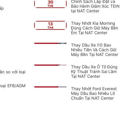
Chính Sách Lắp Đặt và
30
Bảo Hành Giảm Xóc TEIN
Th6
ấp
tại NAT Center
Thay Nhớt Kia Morning
13
EM NGAY
Đúng Cách Giữ Máy Bền
Th4
Êm Tại NAT Center
Thay Dầu Xe i10 Bao
Nhiêu Tiền Và Cách Giữ
Máy Bền Tại NAT Center
Thay Dầu Xe Ô Tô Đúng
EM NGAY
Kỹ Thuật Tránh Sai Lầm
n so với loại
Tại NAT Center
 loại EFB/AGM
Thay Nhớt Ford Everest
Máy Dầu Bao Nhiêu Lít
Chuẩn Tại NAT Center