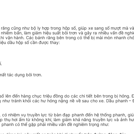
 răng cũng như bộ ly hợp trong hộp số, giúp xe sang số mượt mà v
c nhiễm bẩn, làm giảm hiệu suất bôi trơn và gây ra nhiều vấn đề ngh
ắc khi vận hành. Các bánh răng bên trong có thể bị mài mòn nhanh ch
hiệu dầu hộp số cần được thay:
ố.
ất tác dụng bôi trơn.
 lên đến hàng chục triệu đồng do các chi tiết bên trong bị hỏng. Đặ
ng như tránh khỏi các hư hỏng nặng nề về sau cho xe.
Dầu phanh – 
xe, có nhiệm vụ truyền lực từ bàn đạp phanh đến hệ thống phanh, giú
ấp thụ hơi ẩm từ không khí, làm giảm khả năng truyền lực và ảnh h
phanh có thể gặp phải nhiều vấn đề nghiêm trọng như: