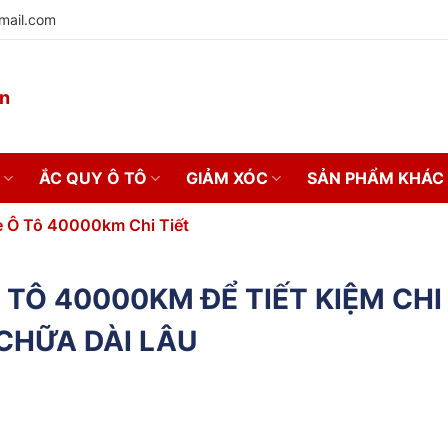
mail.com
on
ẮC QUY Ô TÔ
GIẢM XÓC
SẢN PHẨM KHÁC
e Ô Tô 40000km Chi Tiết
TÔ 40000KM ĐỂ TIẾT KIỆM CHI 
CHỮA DÀI LÂU