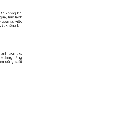
trì không khí
quả, làm lạnh
goài ra, việc
oát không khí
ành trơn tru.
dễ dàng, tăng
iảm công suất