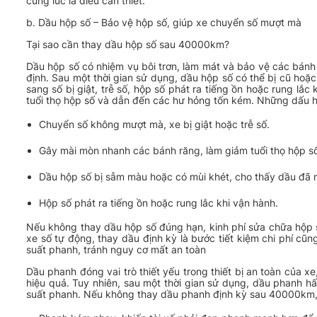
cùng lúc là điều cần thiết.
b. Dầu hộp số – Bảo vệ hộp số, giúp xe chuyển số mượt mà
Tại sao cần thay dầu hộp số sau 40000km?
Dầu hộp số có nhiệm vụ bôi trơn, làm mát và bảo vệ các bánh
định. Sau một thời gian sử dụng, dầu hộp số có thể bị cũ hoặ
sang số bị giật, trễ số, hộp số phát ra tiếng ồn hoặc rung l
tuổi thọ hộp số và dẫn đến các hư hỏng tốn kém. Những dấu 
Chuyển số không mượt mà, xe bị giật hoặc trễ số.
Gây mài mòn nhanh các bánh răng, làm giảm tuổi thọ hộp s
Dầu hộp số bị sẫm màu hoặc có mùi khét, cho thấy dầu đã m
Hộp số phát ra tiếng ồn hoặc rung lắc khi vận hành.
Nếu không thay dầu hộp số đúng hạn, kinh phí sửa chữa hộp số
xe số tự động, thay dầu định kỳ là bước tiết kiệm chi phí cũ
suất phanh, tránh nguy cơ mất an toàn
Dầu phanh đóng vai trò thiết yếu trong thiết bị an toàn của 
hiệu quả. Tuy nhiên, sau một thời gian sử dụng, dầu phanh h
suất phanh. Nếu không thay dầu phanh định kỳ sau 40000km, 