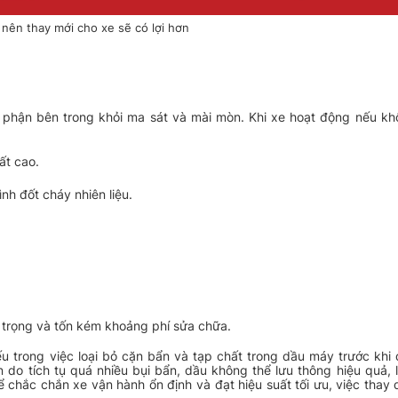
nên thay mới cho xe sẽ có lợi hơn
ộ phận bên trong khỏi ma sát và mài mòn. Khi xe hoạt động nếu k
ất cao.
nh đốt cháy nhiên liệu.
m trọng và tốn kém khoảng phí sửa chữa.
ếu trong việc loại bỏ cặn bẩn và tạp chất trong dầu máy trước khi
n do tích tụ quá nhiều bụi bẩn, dầu không thể lưu thông hiệu quả,
chắc chắn xe vận hành ổn định và đạt hiệu suất tối ưu, việc thay 