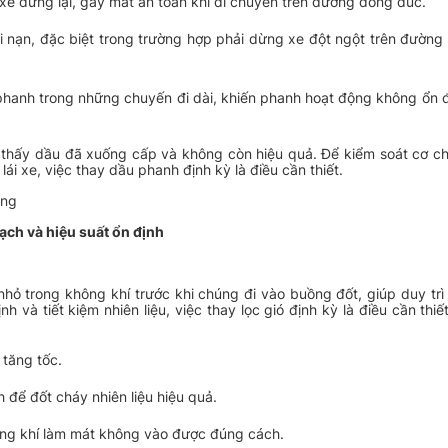
e dừng lại, gây mất an toàn khi di chuyển trên đường đông đúc.
i nạn, đặc biệt trong trường hợp phải dừng xe đột ngột trên đường
phanh trong những chuyến đi dài, khiến phanh hoạt động không ổn 
 thấy dầu đã xuống cấp và không còn hiệu quả. Để kiểm soát cơ c
ái xe, việc thay dầu phanh định kỳ là điều cần thiết.
ãng
ạch và hiệu suất ổn định
hỏ trong không khí trước khi chúng đi vào buồng đốt, giúp duy trì 
 và tiết kiệm nhiên liệu, việc thay lọc gió định kỳ là điều cần thiế
 tăng tốc.
 để đốt cháy nhiên liệu hiệu quả.
ông khí làm mát không vào được đúng cách.