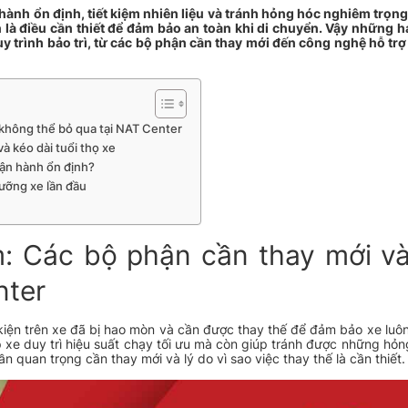
nh ổn định, tiết kiệm nhiên liệu và tránh hỏng hóc nghiêm trọn
n là điều cần thiết để đảm bảo an toàn khi di chuyển. Vậy những
y trình bảo trì, từ các bộ phận cần thay mới đến công nghệ hỗ trợ
không thể bỏ qua tại NAT Center
à kéo dài tuổi thọ xe
ận hành ổn định?
dưỡng xe lần đầu
 Các bộ phận cần thay mới và
nter
 kiện trên xe đã bị hao mòn và cần được thay thế để đảm bảo xe luô
úp xe duy trì hiệu suất chạy tối ưu mà còn giúp tránh được những hỏ
n quan trọng cần thay mới và lý do vì sao việc thay thế là cần thiết.