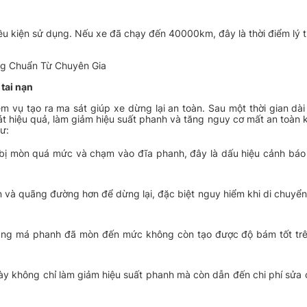
iều kiện sử dụng. Nếu xe đã chạy đến 40000km, đây là thời điểm lý
g Chuẩn Từ Chuyên Gia
tai nạn
m vụ tạo ra ma sát giúp xe dừng lại an toàn. Sau một thời gian dà
 hiệu quả, làm giảm hiệu suất phanh và tăng nguy cơ mất an toàn kh
ư:
 bị mòn quá mức và chạm vào đĩa phanh, đây là dấu hiệu cảnh báo
n và quãng đường hơn để dừng lại, đặc biệt nguy hiểm khi di chuyển
rằng má phanh đã mòn đến mức không còn tạo được độ bám tốt trê
y không chỉ làm giảm hiệu suất phanh mà còn dẫn đến chi phí sửa