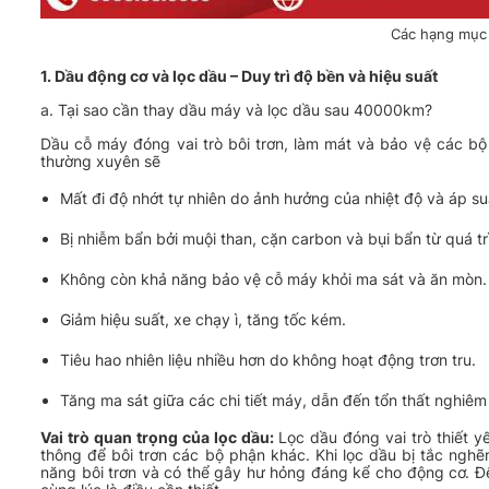
Các hạng mục 
1. Dầu động cơ và lọc dầu – Duy trì độ bền và hiệu suất
a. Tại sao cần thay dầu máy và lọc dầu sau 40000km?
Dầu cỗ máy đóng vai trò bôi trơn, làm mát và bảo vệ các b
thường xuyên sẽ
Mất đi độ nhớt tự nhiên do ảnh hưởng của nhiệt độ và áp su
Bị nhiễm bẩn bởi muội than, cặn carbon và bụi bẩn từ quá trì
Không còn khả năng bảo vệ cỗ máy khỏi ma sát và ăn mòn.
Giảm hiệu suất, xe chạy ì, tăng tốc kém.
Tiêu hao nhiên liệu nhiều hơn do không hoạt động trơn tru.
Tăng ma sát giữa các chi tiết máy, dẫn đến tổn thất nghiê
Vai trò quan trọng của lọc dầu:
Lọc dầu đóng vai trò thiết y
thông để bôi trơn các bộ phận khác. Khi lọc dầu bị tắc nghẽ
năng bôi trơn và có thể gây hư hỏng đáng kể cho động cơ. Để 