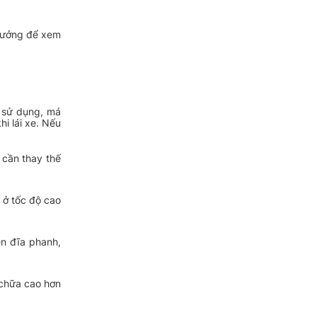
 tưởng để xem
i sử dụng, má
i lái xe. Nếu
 cần thay thế
 ở tốc độ cao
n đĩa phanh,
 chữa cao hơn