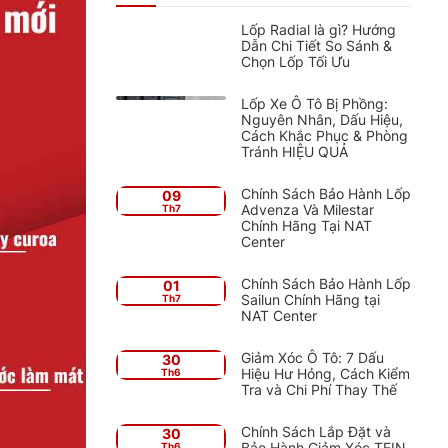
Lốp Radial là gì? Hướng
Dẫn Chi Tiết So Sánh &
Chọn Lốp Tối Ưu
Lốp Xe Ô Tô Bị Phồng:
Nguyên Nhân, Dấu Hiệu,
Cách Khắc Phục & Phòng
Tránh HIỆU QUẢ
Chính Sách Bảo Hành Lốp
09
Advenza Và Milestar
Th7
Chính Hãng Tại NAT
Center
Chính Sách Bảo Hành Lốp
01
Sailun Chính Hãng tại
Th7
NAT Center
Giảm Xóc Ô Tô: 7 Dấu
30
Hiệu Hư Hỏng, Cách Kiểm
Th6
Tra và Chi Phí Thay Thế
Chính Sách Lắp Đặt và
30
Bảo Hành Giảm Xóc TEIN
Th6