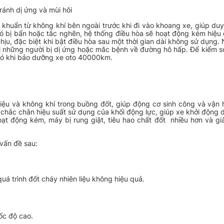
ránh dị ứng và mùi hôi
 khuẩn từ không khí bên ngoài trước khi đi vào khoang xe, giúp duy 
ió bị bẩn hoặc tắc nghẽn, hệ thống điều hòa sẽ hoạt động kém hiệu 
u, đặc biệt khi bật điều hòa sau một thời gian dài không sử dụng. N
i những người bị dị ứng hoặc mắc bệnh về đường hô hấp. Để kiểm s
 gió khi bảo dưỡng xe oto 40000km.
liệu và không khí trong buồng đốt, giúp động cơ sinh công và vận h
c chắc chắn hiệu suất sử dụng của khối động lực, giúp xe khởi động 
oạt động kém, máy bị rung giật, tiêu hao chất đốt nhiều hơn và g
vấn đề sau:
uá trình đốt cháy nhiên liệu không hiệu quả.
tốc độ cao.