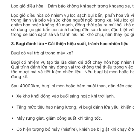
Lọc gió điều hòa – Đảm bảo không khí sạch trong khoang xe, t
Lọc gió điều hòa có nhiệm vụ lọc sạch bụi bẩn, phấn hoa và vi
trong lành và bảo vệ sức khỏe người ngồi trong xe. Nếu lọc g
chậm hơn hoặc không đủ mạnh, đồng thời gây ra mùi hôi khó chị
sử dụng lọc gió bẩn còn ảnh hưởng đến sức khỏe, đặc biệt vớ
trong xe luôn sạch sẽ và tránh mùi hôi khó chịu, nên thay lọc
3. Bugi đánh lửa – Cải thiện hiệu suất, tránh hao nhiên liệu
Bugi có vai trò gì trong máy xe?
Bugi có nhiệm vụ tạo tia lửa điện để đốt cháy hỗn hợp nhiên 
Quá trình đánh lửa này đóng vai trò không thể thiếu trong việ
tốc mượt mà và tiết kiệm nhiên liệu. Nếu bugi bị mòn hoặc h
đáng kể.
Sau 40000km, bugi bị mòn hoặc bám muội than, dẫn đến các 
Xe khó khởi động vào buổi sáng hoặc khi trời lạnh.
Tăng mức tiêu hao năng lượng, vì bugi đánh lửa yếu, khiến q
Máy rung giật, giảm công suất khi tăng tốc.
Có hiện tượng bỏ máy (misfire), khiến xe bị giật khi chạy ở 