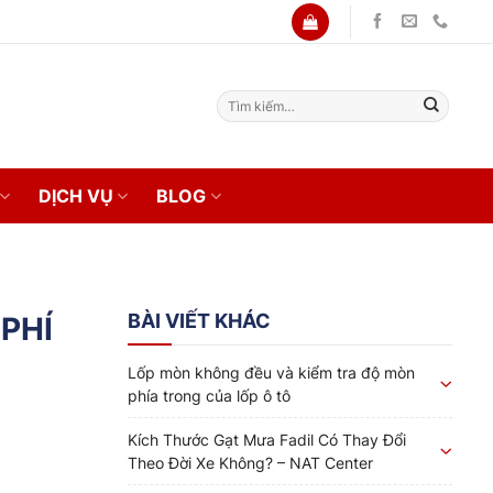
Tìm
kiếm:
DỊCH VỤ
BLOG
BÀI VIẾT KHÁC
PHÍ
Lốp mòn không đều và kiểm tra độ mòn
phía trong của lốp ô tô
Kích Thước Gạt Mưa Fadil Có Thay Đổi
Theo Đời Xe Không? – NAT Center