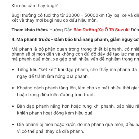
Khi nào cần thay bugi?
Bugi thường có tuổi thọ từ 30000 – 50000km tùy loại xe và đ
xét và thay mới bugi nếu có dấu hiệu mòn.
Tham khảo thêm
: Hướng Dẫn
Bảo Dưỡng Xe Ô Tô Suzuki
Đún
4. Má phanh trước – Đảm bảo khả năng phanh, giảm nguy cơ 
Má phanh là bộ phận quan trọng trong thiết bị phanh, có nhiệ
phanh sẽ bị mòn dần và không còn đủ độ dày để tạo lực ma sát
má phanh quá mòn, xe gặp phải nhiều vấn đề nghiêm trọng nh
Tiếng kêu “két két” khi đạp phanh, cho thấy má phanh đã
ngay để tránh làm hỏng đĩa phanh.
Khoảng cách phanh tăng lên, làm cho xe mất nhiều thời gia
hoặc trong điều kiện đường trơn trượt.
Bàn đạp phanh nặng hơn hoặc rung khi phanh, báo hiệu 
khiến phanh hoạt động kém hiệu quả.
Đĩa phanh bị mòn hoặc xước do má phanh quá mòn, điều nà
vì có thể phải thay cả đĩa phanh.