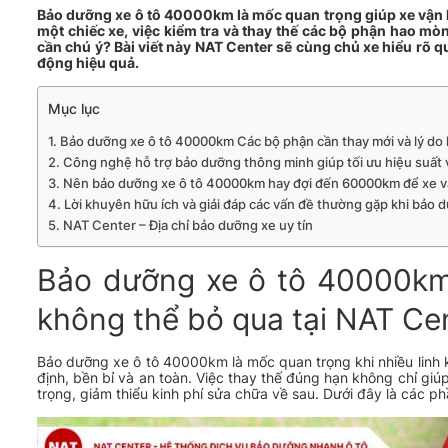
Bảo dưỡng xe ô tô
40000km là mốc quan trọng giúp xe vận hà
một chiếc xe, việc kiểm tra và thay thế các bộ phận hao mò
cần chú ý? Bài viết này NAT Center sẽ cùng chủ xe hiểu rõ qu
động hiệu quả.
Mục lục
Bảo dưỡng xe ô tô 40000km Các bộ phận cần thay mới và lý do 
Công nghệ hỗ trợ bảo dưỡng thông minh giúp tối ưu hiệu suất v
Nên bảo dưỡng xe ô tô 40000km hay đợi đến 60000km để xe v
Lời khuyên hữu ích và giải đáp các vấn đề thường gặp khi bảo 
NAT Center – Địa chỉ bảo dưỡng xe uy tín
Bảo dưỡng xe ô tô 40000km:
không thể bỏ qua tại NAT Ce
Bảo dưỡng xe ô tô 40000km
là mốc quan trọng khi nhiều linh
định, bền bỉ và an toàn. Việc thay thế đúng hạn không chỉ gi
trọng, giảm thiểu kinh phí sửa chữa về sau. Dưới đây là các phầ