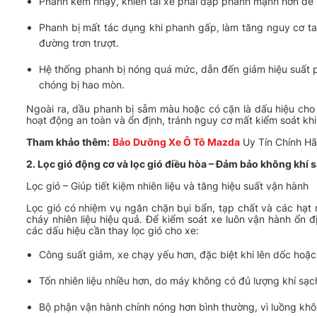
Phanh kém nhạy, khiến tài xế phải đạp phanh mạnh hơn để x
Phanh bị mất tác dụng khi phanh gấp, làm tăng nguy cơ ta
đường trơn trượt.
Hệ thống phanh bị nóng quá mức, dẫn đến giảm hiệu suất 
chóng bị hao mòn.
Ngoài ra, dầu phanh bị sẫm màu hoặc có cặn là dấu hiệu cho
hoạt động an toàn và ổn định, tránh nguy cơ mất kiểm soát khi l
Tham khảo thêm:
Bảo Dưỡng Xe Ô Tô Mazda
Uy Tín Chính H
2. Lọc gió động cơ và lọc gió điều hòa – Đảm bảo không khí s
Lọc gió – Giúp tiết kiệm nhiên liệu và tăng hiệu suất vận hành
Lọc gió có nhiệm vụ ngăn chặn bụi bẩn, tạp chất và các hạt n
cháy nhiên liệu hiệu quả. Để kiểm soát xe luôn vận hành ổn định
các dấu hiệu cần thay lọc gió cho xe:
Công suất giảm, xe chạy yếu hơn, đặc biệt khi lên dốc hoặc
Tốn nhiên liệu nhiều hơn, do máy không có đủ lượng khí sạch
Bộ phận vận hành chính nóng hơn bình thường, vì luồng kh