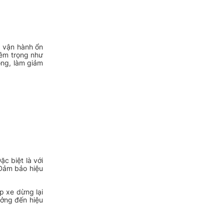
à vận hành ổn
iêm trọng như
óng, làm giảm
c biệt là với
Đảm bảo hiệu
p xe dừng lại
ưởng đến hiệu