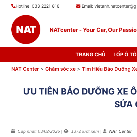
Bỏ
Hotline: 033 2221 818
Email:
vietanh.natcenter@g
qua
nội
dung
NATcenter - Your Car, Our Passi
TRANG CHỦ
LỐP Ô TÔ
NAT Center
>
Chăm sóc xe
>
Tìm Hiểu Bảo Dưỡng X
ƯU TIÊN BẢO DƯỠNG XE Ô 
SỬA 
Cập nhật: 03/02/2026
|
1372
lượt xem
|
NAT Center