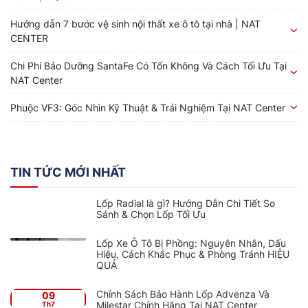
Hướng dẫn 7 bước vệ sinh nội thất xe ô tô tại nhà | NAT
CENTER
Chi Phí Bảo Dưỡng SantaFe Có Tốn Không Và Cách Tối Ưu Tại
NAT Center
Phuộc VF3: Góc Nhìn Kỹ Thuật & Trải Nghiệm Tại NAT Center
TIN TỨC MỚI NHẤT
Lốp Radial là gì? Hướng Dẫn Chi Tiết So
Sánh & Chọn Lốp Tối Ưu
Lốp Xe Ô Tô Bị Phồng: Nguyên Nhân, Dấu
Hiệu, Cách Khắc Phục & Phòng Tránh HIỆU
QUẢ
Chính Sách Bảo Hành Lốp Advenza Và
09
Milestar Chính Hãng Tại NAT Center
Th7