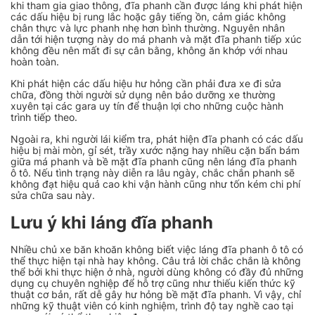
khi tham gia giao thông, đĩa phanh cần được láng khi phát hiện
các dấu hiệu bị rung lắc hoặc gây tiếng ồn, cảm giác không
chân thực và lực phanh nhẹ hơn bình thường. Nguyên nhân
dẫn tới hiện tượng này do má phanh và mặt đĩa phanh tiếp xúc
không đều nên mất đi sự cân bằng, không ăn khớp với nhau
hoàn toàn.
Khi phát hiện các dấu hiệu hư hỏng cần phải đưa xe đi sửa
chữa, đồng thời người sử dụng nên bảo dưỡng xe thường
xuyên tại các gara uy tín để thuận lợi cho những cuộc hành
trình tiếp theo.
Ngoài ra, khi người lái kiểm tra, phát hiện đĩa phanh có các dấu
hiệu bị mài mòn, gỉ sét, trầy xước nặng hay nhiều cặn bẩn bám
giữa má phanh và bề mặt đĩa phanh cũng nên láng đĩa phanh
ô tô. Nếu tình trạng này diễn ra lâu ngày, chắc chắn phanh sẽ
không đạt hiệu quả cao khi vận hành cũng như tốn kém chi phí
sửa chữa sau này.
Lưu ý khi láng đĩa phanh
Nhiều chủ xe băn khoăn không biết việc
láng đĩa phanh ô tô
có
thể thực hiện tại nhà hay không. Câu trả lời chắc chắn là không
thể bởi khi thực hiện ở nhà, người dùng không có đầy đủ những
dụng cụ chuyên nghiệp để hỗ trợ cũng như thiếu kiến thức kỹ
thuật cơ bản, rất dễ gây hư hỏng bề mặt đĩa phanh. Vì vậy, chỉ
những kỹ thuật viên có kinh nghiệm, trình độ tay nghề cao tại