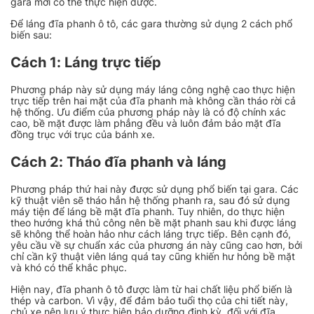
gara mới có thể thực hiện được.
Để láng đĩa phanh ô tô, các gara thường sử dụng 2 cách phổ
biến sau:
Cách 1: Láng trực tiếp
Phương pháp này sử dụng máy láng công nghệ cao thực hiện
trực tiếp trên hai mặt của đĩa phanh mà không cần tháo rời cả
hệ thống. Ưu điểm của phương pháp này là có độ chính xác
cao, bề mặt được làm phẳng đều và luôn đảm bảo mặt đĩa
đồng trục với trục của bánh xe.
Cách 2: Tháo đĩa phanh và láng
Phương pháp thứ hai này được sử dụng phổ biến tại gara. Các
kỹ thuật viên sẽ tháo hẳn hệ thống phanh ra, sau đó sử dụng
máy tiện để láng bề mặt đĩa phanh. Tuy nhiên, do thực hiện
theo hướng khá thủ công nên bề mặt phanh sau khi được láng
sẽ không thể hoàn hảo như cách láng trực tiếp. Bên cạnh đó,
yêu cầu về sự chuẩn xác của phương án này cũng cao hơn, bởi
chỉ cần kỹ thuật viên láng quá tay cũng khiến hư hỏng bề mặt
và khó có thể khắc phục.
Hiện nay, đĩa phanh ô tô được làm từ hai chất liệu phổ biến là
thép và carbon. Vì vậy, để đảm bảo tuổi thọ của chi tiết này,
chủ xe nên lưu ý thực hiện bảo dưỡng định kỳ, đối với đĩa