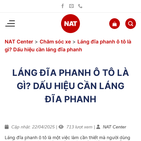
Bỏ
qua
nội
dung
NAT Center
>
Chăm sóc xe
>
Láng đĩa phanh ô tô là
gì? Dấu hiệu cần láng đĩa phanh
LÁNG ĐĨA PHANH Ô TÔ LÀ
GÌ? DẤU HIỆU CẦN LÁNG
ĐĨA PHANH
Cập nhật: 22/04/2025
|
713
lượt xem
|
NAT Center
Láng đĩa phanh ô tô là một việc làm cần thiết mà người dùng