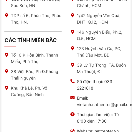
Sóc Sơn, HN
Chánh, HCM
TDP số 6, Phúc Thọ, Phúc
1/42 Nguyễn Văn Quá,
Thọ, HN.
ĐHT, Q.12, HCM
146 Nguyễn Biểu, Ph.2,
Q.5, HCM
CÁC TỈNH MIỀN BẮC
123 Huỳnh Văn Cù, PC,
Thủ Dầu Một, BD
Tổ 10 K.Hòa Bình, Thanh
Miếu, Phú Thọ
39 Lý Tự Trọng, TA, Buôn
Ma Thuột, ĐL
38 Việt Bắc, Ph Đ.Phùng,
Thái Nguyên
Số điện thoại:
033
2221818
Khu Khả Lễ, Ph. Võ
Cường, Bắc Ninh
Email:
vietanh.natcenter@gmail.c
Thời gian làm việc:
Từ
8:00 đến 17:30
Website:
natcenter.vn