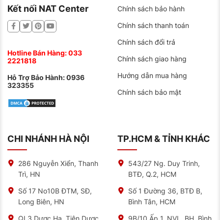
Kết nối NAT Center
Chính sách bảo hành
Chính sách thanh toán
Chính sách đổi trả
Hotline Bán Hàng:
033
Chính sách giao hàng
2221818
Hướng dẫn mua hàng
Hỗ Trợ Bảo Hành:
0936
323355
Chính sách bảo mật
CHI NHÁNH HÀ NỘI
TP.HCM & TỈNH KHÁC
286 Nguyễn Xiển, Thanh
543/27 Ng. Duy Trinh,
Trì, HN
BTĐ, Q.2, HCM
Số 17 No10B ĐTM, SĐ,
Số 1 Đường 36, BTĐ B,
Long Biên, HN
Bình Tân, HCM
QL3 Dược Hạ, Tiên Dược,
9B/10 Ấp 1, NVL, BH, Bình