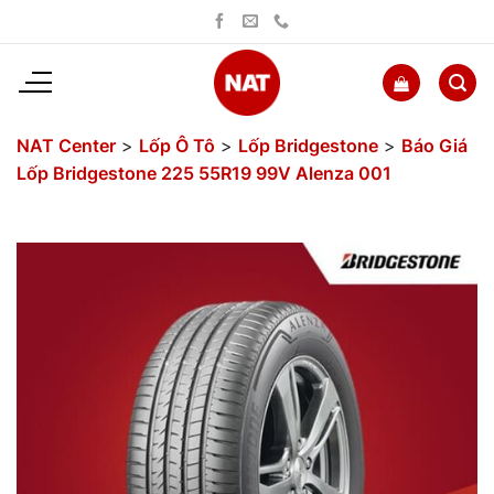
Bỏ
qua
nội
dung
NAT Center
>
Lốp Ô Tô
>
Lốp Bridgestone
>
Báo Giá
Lốp Bridgestone 225 55R19 99V Alenza 001