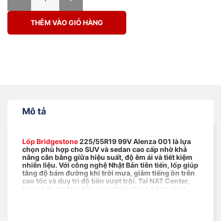
THÊM VÀO GIỎ HÀNG
Mô tả
Lốp Bridgestone
225/55R19 99V Alenza 001 là lựa
chọn phù hợp cho SUV và sedan cao cấp nhờ khả
năng cân bằng giữa hiệu suất, độ êm ái và tiết kiệm
nhiên liệu. Với công nghệ Nhật Bản tiên tiến, lốp giúp
tăng độ bám đường khi trời mưa, giảm tiếng ồn trên
cao tốc và duy trì độ bền vượt trội. Tại NAT Center,
bạn sẽ được đảm bảo sản phẩm chính hãng cùng
giải pháp phù hợp cho nhu cầu sử dụng thực tế.
Mục lục