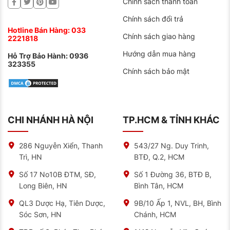
Chính sách thanh toán
Chính sách đổi trả
Hotline Bán Hàng:
033
Chính sách giao hàng
2221818
Hướng dẫn mua hàng
Hỗ Trợ Bảo Hành:
0936
323355
Chính sách bảo mật
Infographic hướng dẫn cách đọc thông số lốp ô tô từ
trung tâm bảo dưỡng ô tô NAT Center
Ưu điểm nổi bật của lốp size 225/55R19
CHI NHÁNH HÀ NỘI
TP.HCM & TỈNH KHÁC
theo chuyên gia NAT Center
Mẫu Alenza 001 không đơn thuần là miếng cao su tròn
– đây là kết quả của hàng nghìn giờ nghiên cứu từ
286 Nguyễn Xiển, Thanh
543/27 Ng. Duy Trinh,
Bridgestone. Qua khảo sát thực tế với 200+ khách
Trì, HN
BTĐ, Q.2, HCM
hàng tại các chi nhánh NAT, chúng tôi tổng hợp những
ưu điểm đã được kiểm chứng:
Số 17 No10B ĐTM, SĐ,
Số 1 Đường 36, BTĐ B,
Long Biên, HN
Bình Tân, HCM
Độ bám đường xuất sắc
: Công nghệ nano phân tử
giúp lốp bám đường ướt tốt hơn 15% so với thế hệ
QL3 Dược Hạ, Tiên Dược,
9B/10 Ấp 1, NVL, BH, Bình
trước – tương tự như giày chạy bộ chuyên dụng
Sóc Sơn, HN
Chánh, HCM
bám sân vậy. Trong thử nghiệm phanh khẩn cấp,