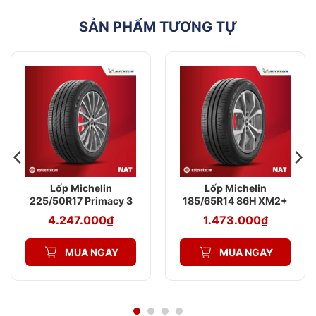
Chính hãng 100%, tem nhãn mã vạch
Cam kết
chống hàng giả
SẢN PHẨM TƯƠNG TỰ
Lốp Michelin
Lốp Michelin
225/50R17 Primacy 3
185/65R14 86H XM2+
ZP MOE
4.247.000
₫
1.473.000
₫
MUA NGAY
MUA NGAY