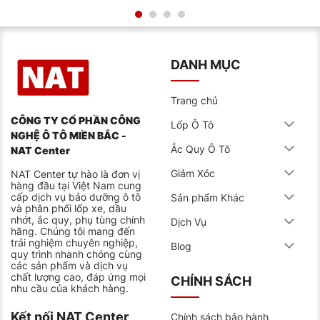
Silica thế hệ mới
Hợp chất
với Carbon Black
Trọng
Khoảng 11,2kg/lốp
lượng
DANH MỤC
Chú thích một số thuật ngữ:
Trang chủ
Silica thế hệ mới: lốp giữ ma sát tốt trong mọi điều
CÔNG TY CỔ PHẦN CÔNG
Lốp Ô Tô
kiện nhiệt độ.
NGHỆ Ô TÔ MIỀN BẮC -
Ắc Quy Ô Tô
NAT Center
Carbon Black: chất gia cố, tăng độ bền cho cao su
lốp.
Giảm Xóc
NAT Center tự hào là đơn vị
hàng đầu tại Việt Nam cung
Giá lốp 225/55R19 UltraContact của
cấp dịch vụ bảo dưỡng ô tô
Sản phẩm Khác
và phân phối lốp xe, dầu
Continental
nhớt, ắc quy, phụ tùng chính
Dịch Vụ
Tại thị trường Việt Nam, dòng lốp này có giá dao động
hãng. Chúng tôi mang đến
từ 4.5 đến 5.0 triệu đồng/chiếc (đã bao gồm VAT), tùy
trải nghiệm chuyên nghiệp,
Blog
theo đại lý và chương trình khuyến mãi.
quy trình nhanh chóng cùng
các sản phẩm và dịch vụ
Lưu ý: Giá sản phẩm có thể thay đổi theo từng thời
chất lượng cao, đáp ứng mọi
CHÍNH SÁCH
điểm tùy vào chính sách nhà cung cấp, chương trình
nhu cầu của khách hàng.
khuyến mãi hoặc biến động thị trường. Quý khách vui
lòng liên hệ trực tiếp để được cập nhật thông tin giá
Kết nối NAT Center
Chính sách bảo hành