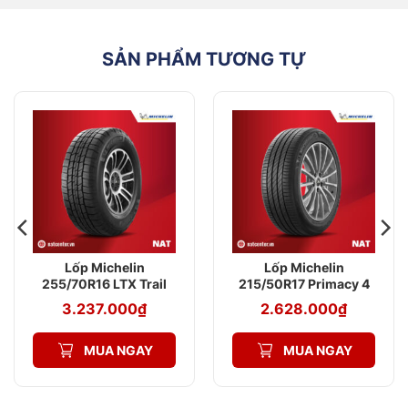
Thông số mẫu lốp kích thước 225/55R19|
NAT Center
SẢN PHẨM TƯƠNG TỰ
THÔNG
CHI TIẾT
SỐ
Kích thước
225/55R19
Chỉ số tải
99 (775kg/lốp)
trọng
Chỉ số tốc
V (240km/h)
độ
Tubeless (không
Loại lốp
săm)
Chiều rộng
225mm
mặt lốp
Lốp Michelin
Lốp Michelin
255/70R16 LTX Trail
215/50R17 Primacy 4
Tỷ lệ biên
55%
ST
dạng
3.237.000
₫
2.628.000
₫
Đường
19 inch
kính mâm
MUA NGAY
MUA NGAY
Aqua Channel +
Công nghệ
Diamond Edge
đặc trưng
Technology