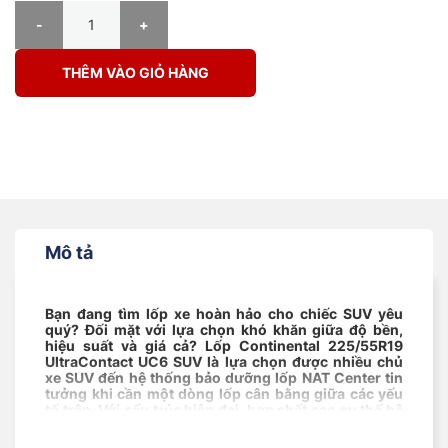
Lốp Continental 225/55R19 UltraContact UC6 SUV số lượng
THÊM VÀO GIỎ HÀNG
Mô tả
Bạn đang tìm lốp xe hoàn hảo cho chiếc SUV yêu
quý? Đối mặt với lựa chọn khó khăn giữa độ bền,
hiệu suất và giá cả? Lốp Continental 225/55R19
UltraContact UC6 SUV là lựa chọn được nhiều chủ
xe SUV đến hệ thống bảo dưỡng lốp NAT Center tin
tưởng khi cần một dòng lốp cân bằng giữa các yếu
tố trên. Với cấu trúc hiện đại, hợp chất cao su thế hệ
mới và công nghệ giảm ồn tiên tiến, đây xứng đáng
là vỏ xe ô tô cao cấp dành riêng cho các mẫu SUV