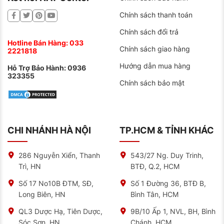
mới nhất và chính xác nhất.
Chính sách thanh toán
So với các đối thủ cùng phân khúc cao cấp, hãng
cung cấp mức giá cạnh tranh hơn 10-15% so với
Chính sách đổi trả
Michelin và tương đương Bridgestone, nhưng với nhiều
ưu điểm vượt trội về công nghệ và hiệu suất.
Hotline Bán Hàng:
033
Chính sách giao hàng
2221818
Việc chọn lốp UC6 SUV giúp tiết kiệm chi phí và nâng
Hướng dẫn mua hàng
cao an toàn sử dụng lâu dài giúp bạn giảm chi phí và
Hỗ Trợ Bảo Hành:
0936
an tâm khi sử dụng:
323355
Chính sách bảo mật
Tiết kiệm nhiên liệu khoảng 5-7% (tương đương
1.5-2 triệu đồng/năm)
Tuổi thọ cao (khoảng 3-4 năm cho người sử dụng
CHI NHÁNH HÀ NỘI
TP.HCM & TỈNH KHÁC
thông thường, đặc biệt nếu người dùng đảo lốp
đúng hạn, canh chỉnh góc đặt bánh xe, giữ đúng
hướng bánh xe để tránh mòn lệch và kiểm tra áp
286 Nguyễn Xiển, Thanh
543/27 Ng. Duy Trinh,
suất thường xuyên)
Trì, HN
BTĐ, Q.2, HCM
Bảo vệ mâm xe hiệu quả nhờ thành lốp bền chắc,
Số 17 No10B ĐTM, SĐ,
Số 1 Đường 36, BTĐ B,
giảm nguy cơ hư hỏng
Long Biên, HN
Bình Tân, HCM
QL3 Dược Hạ, Tiên Dược,
9B/10 Ấp 1, NVL, BH, Bình
Sóc Sơn, HN
Chánh, HCM