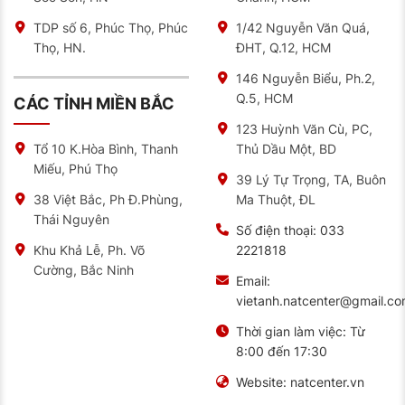
TDP số 6, Phúc Thọ, Phúc
1/42 Nguyễn Văn Quá,
Thọ, HN.
ĐHT, Q.12, HCM
146 Nguyễn Biểu, Ph.2,
Q.5, HCM
CÁC TỈNH MIỀN BẮC
123 Huỳnh Văn Cù, PC,
Thủ Dầu Một, BD
Tổ 10 K.Hòa Bình, Thanh
Miếu, Phú Thọ
39 Lý Tự Trọng, TA, Buôn
Ma Thuột, ĐL
38 Việt Bắc, Ph Đ.Phùng,
Thái Nguyên
Số điện thoại:
033
2221818
Khu Khả Lễ, Ph. Võ
Cường, Bắc Ninh
Email:
vietanh.natcenter@gmail.c
Thời gian làm việc:
Từ
8:00 đến 17:30
Website:
natcenter.vn