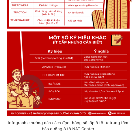
Infographic hướng dẫn cách đọc thông số lốp ô tô từ trung tâm
bảo dưỡng ô tô NAT Center