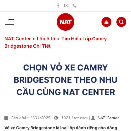
Bỏ
qua
nội
dung
NAT Center
>
Lốp ô tô
>
Tìm Hiểu Lốp Camry
Bridgestone Chi Tiết
CHỌN VỎ XE CAMRY
BRIDGESTONE THEO NHU
CẦU CÙNG NAT CENTER
Cập nhật: 11/11/2025
|
1921
lượt xem
|
NAT Center
Vỏ xe Camry Bridgestone là loại lốp dành riêng cho dòng