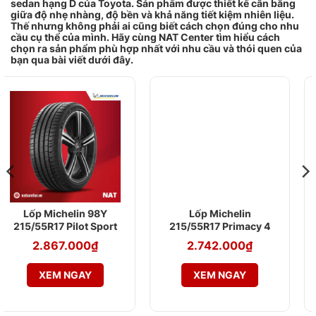
sedan hạng D của Toyota. Sản phẩm được thiết kế cân bằng
giữa độ nhẹ nhàng, độ bền và khả năng tiết kiệm nhiên liệu.
Thế nhưng không phải ai cũng biết cách chọn đúng cho nhu
cầu cụ thể của mình. Hãy cùng NAT Center tìm hiểu cách
chọn ra sản phẩm phù hợp nhất với nhu cầu và thói quen của
bạn qua bài viết dưới đây.
lin 98Y
Lốp Michelin
Lốp Yoko
lot Sport
215/55R17 Primacy 4
215/55R17 Blu
ST
AE61
000
₫
2.742.000
₫
2.200.0
GAY
XEM NGAY
XEM NG