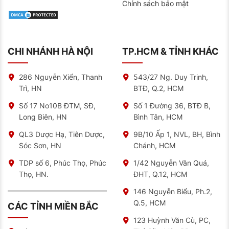
Chính sách bảo mật
CHI NHÁNH HÀ NỘI
TP.HCM & TỈNH KHÁC
286 Nguyễn Xiển, Thanh
543/27 Ng. Duy Trinh,
Trì, HN
BTĐ, Q.2, HCM
Số 17 No10B ĐTM, SĐ,
Số 1 Đường 36, BTĐ B,
Long Biên, HN
Bình Tân, HCM
QL3 Dược Hạ, Tiên Dược,
9B/10 Ấp 1, NVL, BH, Bình
Sóc Sơn, HN
Chánh, HCM
TDP số 6, Phúc Thọ, Phúc
1/42 Nguyễn Văn Quá,
Thọ, HN.
ĐHT, Q.12, HCM
146 Nguyễn Biểu, Ph.2,
Q.5, HCM
CÁC TỈNH MIỀN BẮC
123 Huỳnh Văn Cù, PC,