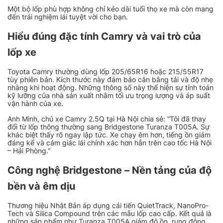
Một bộ lốp phù hợp không chỉ kéo dài tuổi thọ xe mà còn mang
đến trải nghiệm lái tuyệt vời cho bạn.
Hiểu đúng đặc tính Camry và vai trò của
lốp xe
Toyota Camry thường dùng lốp 205/65R16 hoặc 215/55R17
tùy phiên bản. Kích thước này đảm bảo cân bằng tải và độ nhẹ
nhàng khi hoạt động. Những thông số này thể hiện sự tính toán
kỹ lưỡng của nhà sản xuất nhằm tối ưu trọng lượng và áp suất
vận hành của xe.
Anh Minh, chủ xe Camry 2.5Q tại Hà Nội chia sẻ: “Tôi đã thay
đổi từ lốp thông thường sang Bridgestone Turanza T005A. Sự
khác biệt thấy rõ ngay lập tức. Xe chạy êm hơn, tiếng ồn giảm
đáng kể và cảm giác lái chính xác hơn hẳn trên cao tốc Hà Nội
– Hải Phòng.”
Công nghệ Bridgestone – Nền tảng của độ
bền và êm dịu
Thương hiệu Nhật Bản áp dụng cải tiến QuietTrack, NanoPro-
Tech và Silica Compound trên các mẫu lốp cao cấp. Kết quả là
những sản phẩm như Turanza T005A giảm độ ồn, rung động,