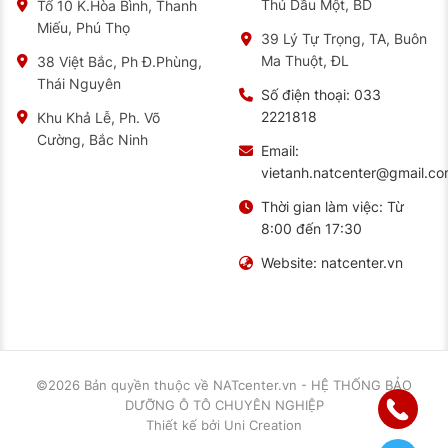
Thủ Dầu Một, BD
Tổ 10 K.Hòa Bình, Thanh
Miếu, Phú Thọ
39 Lý Tự Trọng, TA, Buôn
Ma Thuột, ĐL
38 Việt Bắc, Ph Đ.Phùng,
Thái Nguyên
Số điện thoại:
033
2221818
Khu Khả Lễ, Ph. Võ
Cường, Bắc Ninh
Email:
vietanh.natcenter@gmail.c
Thời gian làm việc:
Từ
8:00 đến 17:30
Website:
natcenter.vn
©2026 Bản quyền thuộc về
NATcenter.vn - HỆ THỐNG BẢO
DƯỠNG Ô TÔ CHUYÊN NGHIỆP
Thiết kế
bởi
Uni Creation