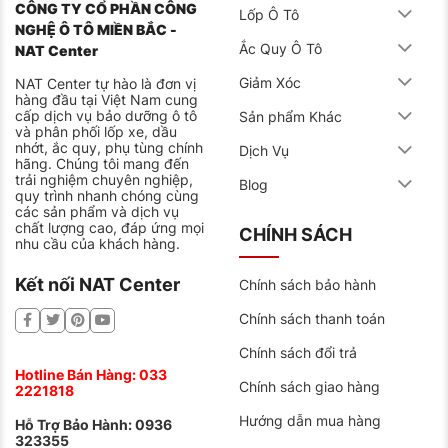
CÔNG TY CỔ PHẦN CÔNG
Lốp Ô Tô
NGHỆ Ô TÔ MIỀN BẮC -
Ắc Quy Ô Tô
NAT Center
Giảm Xóc
NAT Center tự hào là đơn vị
hàng đầu tại Việt Nam cung
cấp dịch vụ bảo dưỡng ô tô
Sản phẩm Khác
và phân phối lốp xe, dầu
nhớt, ắc quy, phụ tùng chính
Dịch Vụ
hãng. Chúng tôi mang đến
trải nghiệm chuyên nghiệp,
Blog
quy trình nhanh chóng cùng
các sản phẩm và dịch vụ
chất lượng cao, đáp ứng mọi
CHÍNH SÁCH
nhu cầu của khách hàng.
Kết nối NAT Center
Chính sách bảo hành
Chính sách thanh toán
Chính sách đổi trả
Hotline Bán Hàng:
033
Chính sách giao hàng
2221818
Hướng dẫn mua hàng
Hỗ Trợ Bảo Hành:
0936
323355