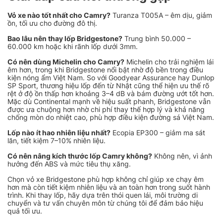
Vỏ xe nào tốt nhất cho Camry?
Turanza T005A – êm dịu, giảm
ồn, tối ưu cho đường đô thị.
Bao lâu nên thay lốp Bridgestone?
Trung bình 50.000 –
60.000 km hoặc khi rãnh lốp dưới 3mm.
Có nên dùng Michelin cho Camry?
Michelin cho trải nghiệm lái
êm hơn, trong khi Bridgestone nổi bật nhờ độ bền trong điều
kiện nóng ẩm Việt Nam. So với Goodyear Assurance hay Dunlop
SP Sport, thương hiệu lốp đến từ Nhật cũng thể hiện ưu thế rõ
rệt ở độ ồn thấp hơn khoảng 3–4 dB và bám đường ướt tốt hơn.
Mặc dù Continental mạnh về hiệu suất phanh, Bridgestone vẫn
được ưa chuộng hơn nhờ chi phí thay thế hợp lý và khả năng
chống mòn do nhiệt cao, phù hợp điều kiện đường sá Việt Nam.
Lốp nào ít hao nhiên liệu nhất?
Ecopia EP300 – giảm ma sát
lăn, tiết kiệm 7–10% nhiên liệu.
Có nên nâng kích thước lốp Camry không?
Không nên, vì ảnh
hưởng đến ABS và mức tiêu thụ xăng.
Chọn vỏ xe Bridgestone phù hợp không chỉ giúp xe chạy êm
hơn mà còn tiết kiệm nhiên liệu và an toàn hơn trong suốt hành
trình. Khi thay lốp, hãy dựa trên thói quen lái, môi trường di
chuyển và tư vấn chuyên môn từ chúng tôi để đảm bảo hiệu
quả tối ưu.