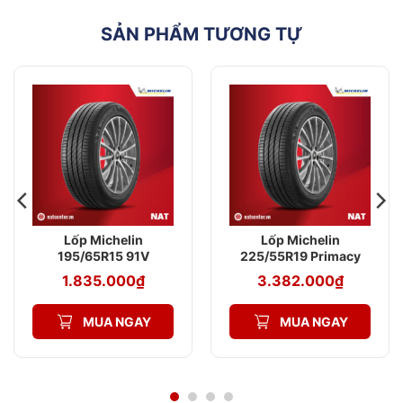
SẢN PHẨM TƯƠNG TỰ
Lốp Michelin
Lốp Michelin
195/65R15 91V
225/55R19 Primacy
Primacy 4 ST
SUV+
1.835.000
₫
3.382.000
₫
MUA NGAY
MUA NGAY