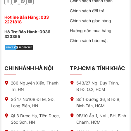
Chính sách thanh toán
Công Nghệ Đỉnh Cao Tạo Nên Sự Khác Biệt
Chính sách đổi trả
Cho Lốp UC6 Kích Thước 185/55R16 tại
Hotline Bán Hàng:
033
NAT Center
Chính sách giao hàng
2221818
Anh Minh, khách hàng tại hệ thống NAT chia sẻ:
“Tôi
Hướng dẫn mua hàng
Hỗ Trợ Bảo Hành:
0936
đã thay 4 bộ lốp khác nhau cho chiếc Jazz của mình,
323355
nhưng chỉ khi lên Continental UC6, tôi thấy rõ sự khác
Chính sách bảo mật
biệt ngay từ lúc bắt đầu lăn bánh.. Đặc biệt là khả
năng bám đường khi trời mưa.”
Trải nghiệm của anh Minh cũng là điều mà nhiều chủ
xe khác từng phản hồi khi sử dụng lốp. UC6 tích hợp
3 công nghệ:
CHI NHÁNH HÀ NỘI
TP.HCM & TỈNH KHÁC
1. Diamond Edge Technology – Nâng Tầm An Toàn
286 Nguyễn Xiển, Thanh
543/27 Ng. Duy Trinh,
Các rãnh lốp có hình dáng như viên kim cương – vừa
tạo điểm nhấn thẩm mỹ, vừa giúp cải thiện hiệu quả
Trì, HN
BTĐ, Q.2, HCM
an toàn đáng kể:
Số 17 No10B ĐTM, SĐ,
Số 1 Đường 36, BTĐ B,
Giảm khoảng cách phanh tới 20% so với nhiều loại
Long Biên, HN
Bình Tân, HCM
lốp phổ thông khác, tăng độ an toàn trong tình
QL3 Dược Hạ, Tiên Dược,
9B/10 Ấp 1, NVL, BH, Bình
huống khẩn cấp
Sóc Sơn, HN
Chánh, HCM
Lốp bám đường tốt hơn 15% trên mặt đường ẩm