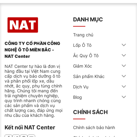
DANH MỤC
Trang chủ
CÔNG TY CỔ PHẦN CÔNG
Lốp Ô Tô
NGHỆ Ô TÔ MIỀN BẮC -
Ắc Quy Ô Tô
NAT Center
Giảm Xóc
NAT Center tự hào là đơn vị
hàng đầu tại Việt Nam cung
cấp dịch vụ bảo dưỡng ô tô
Sản phẩm Khác
và phân phối lốp xe, dầu
nhớt, ắc quy, phụ tùng chính
Dịch Vụ
hãng. Chúng tôi mang đến
trải nghiệm chuyên nghiệp,
Blog
quy trình nhanh chóng cùng
các sản phẩm và dịch vụ
chất lượng cao, đáp ứng mọi
CHÍNH SÁCH
nhu cầu của khách hàng.
Infographic hướng dẫn cách đọc thông số lốp ô tô từ
Kết nối NAT Center
Chính sách bảo hành
trung tâm bảo dưỡng ô tô NAT Center