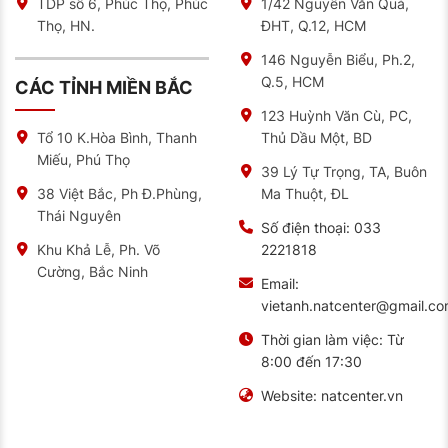
TDP số 6, Phúc Thọ, Phúc
1/42 Nguyễn Văn Quá,
ướt
Thọ, HN.
ĐHT, Q.12, HCM
Trong bài kiểm tra của TÜV Rheinland (Đức), UC6
đạt điểm an toàn 9.3/10, dẫn đầu phân khúc
146 Nguyễn Biểu, Ph.2,
Q.5, HCM
CÁC TỈNH MIỀN BẮC
2. Chamfered Blocks – Tạo Độ Ổn Định Tuyệt Đối
123 Huỳnh Văn Cù, PC,
Thiết kế vát cạnh (Chamfered Blocks: các khối gai
Thủ Dầu Một, BD
Tổ 10 K.Hòa Bình, Thanh
được vát nhẹ ở mép) làm tăng diện tích tiếp xúc và
mang lại sự ổn định rõ rệt khi ôm cua và chạy tốc độ
Miếu, Phú Thọ
39 Lý Tự Trọng, TA, Buôn
cao:
Ma Thuột, ĐL
38 Việt Bắc, Ph Đ.Phùng,
Diện tích tiếp xúc khi ôm cua được cải thiện đến 8%
Thái Nguyên
Số điện thoại:
033
Giữ vững thân xe ngay cả khi chạy trên cao tốc
2221818
Khu Khả Lễ, Ph. Võ
trên 100km/h
Cường, Bắc Ninh
Email:
Phản hồi lái chính xác và nhạy bén hơn
vietanh.natcenter@gmail.c
Chị Hương (TP.HCM) chia sẻ:
“Kể từ khi sử dụng lốp
Thời gian làm việc:
Từ
Continental mới, tôi cảm thấy tự tin hơn hẳn khi lái xe
8:00 đến 17:30
trên cao tốc. Vô-lăng nhẹ nhàng mà chắc chắn, xe vào
cua rất ‘nghe lời’.”
Website:
natcenter.vn
3. Aqua Channel – Công Nghệ Chống Trượt Nước
Vượt Trội