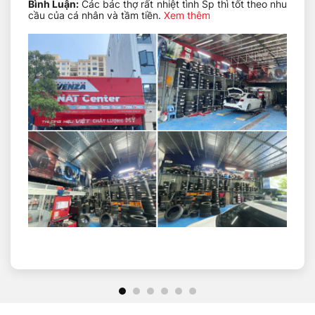
Bình Luận:
Các bác thợ rất nhiệt tình Sp thì tốt theo nhu
không quá hẹp ảnh hưởng độ bám
cầu của cá nhân và tầm tiền.
Xem thêm
Tỷ lệ hình dạng
: 55% – Cao hơn 10-15% so với lốp
thể thao, tạo nên sự êm ái vượt mong đợi trên
đường xấu
Đường kính mâm
: 16 inch – Kích thước phổ biến
trên Honda Jazz, Mazda2, Toyota Yaris…
Chỉ số tải trọng
: 83 (487kg/lốp) – Dư dả cho xe
hạng B thông thường nặng 1.000-1.200kg
Chỉ số tốc độ
: H (210 km/h) – An toàn tuyệt đối kể
cả khi đi cao tốc
Áp suất khuyến nghị
: 32-35 PSI – Tối ưu cả độ sa
sát và tuổi thọ lốp