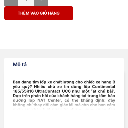
THÊM VÀO GIỎ HÀNG
Mô tả
Bạn đang tìm lốp xe chất lượng cho chiếc xe hạng B
yêu quý? Nhiều chủ xe tin dùng
lốp Continental
185/55R16 UltraContact UC6 như một “át chủ bài”.
Dựa trên phản hồi của khách hàng tại trung tâm bảo
dưỡng lốp NAT Center, có thể khẳng định: đây
không chỉ thay đổi cảm giác lái mà còn cho bạn cảm
nhận sự khác biệt ngay từ những vòng quay đầu
tiên.
Mục lục