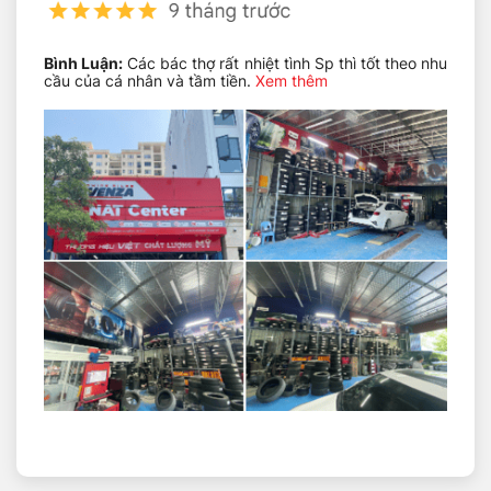
Giải Đáp Thắc Mắc Thường Gặp
NAT Center – Địa Chỉ Thay Lốp Xe Uy Tín
Bình Luận:
Các bác thợ rất nhiệt tình Sp thì tốt theo nhu
cầu của cá nhân và tầm tiền.
Xem thêm
Thông Số Lốp Continental 275/40R22 – Kỹ
Thuật Chuẩn Xác Cho SUV Cao Cấp Tại
NAT Center
Continental ContiCrossContact Sport sở hữu bộ thông
số kỹ thuật lý tưởng cho dòng xe SUV và crossover
hạng sang:
Chiều rộng lốp: 275mm – Tạo diện tích tiếp xúc lớn,
tăng 15% khả năng bám so với lốp 255mm
Tỷ lệ hông lốp: 40% – Cân bằng hoàn hảo giữa sự
êm ái và phản hồi nhanh nhạy
Đường kính mâm: 22 inch – Tương thích với mâm
thể thao cỡ lớn, nâng tầm thẩm mỹ
Chỉ số tải trọng: 108 (tương đương khả năng chịu
lực khoảng 1000kg mỗi lốp) – đảm bảo an toàn cho
các dòng SUV cỡ lớn chở đủ tải