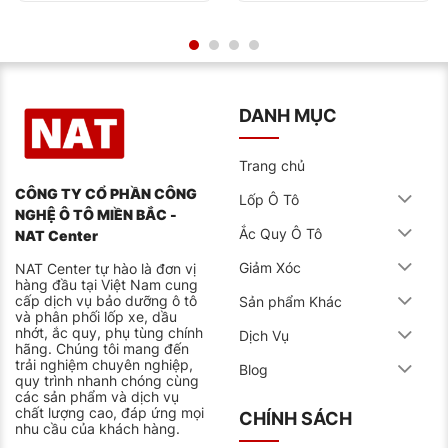
all season hoặc off-road nhẹ, ContiCrossContact LX
dòng Sport vẫn nhỉnh hơn về độ êm và kiểm soát khi
chạy đường nhựa đô thị.
Công Nghệ Đột Phá – Trải Nghiệm Khác
Biệt Cùng Mẫu Lốp LX Sport Kích Thước
DANH MỤC
275/40R22 Từ NAT Center
Dòng lốp Continental đã tích hợp những công nghệ
tiên tiến vào dòng lốp
ContiCrossContact LX:
Trang chủ
CÔNG TY CỔ PHẦN CÔNG
Advanced Silica Compound
Lốp Ô Tô
NGHỆ Ô TÔ MIỀN BẮC -
Hỗn hợp cao su thế hệ mới với hàm lượng silica cao
Ắc Quy Ô Tô
NAT Center
hơn 18% so với lốp thông thường, tăng cường độ bám
mặt đường đến 20% trên mặt ướt và giảm khoảng 12%
Giảm Xóc
NAT Center tự hào là đơn vị
ma sát, cải thiện đáng kể mức tiêu thụ nhiên liệu cho
hàng đầu tại Việt Nam cung
xe SUV.
cấp dịch vụ bảo dưỡng ô tô
Sản phẩm Khác
và phân phối lốp xe, dầu
Asymmetric Tread Design
nhớt, ắc quy, phụ tùng chính
Dịch Vụ
hãng. Chúng tôi mang đến
Thiết kế gai lốp bất đối xứng độc đáo với vai ngoài
trải nghiệm chuyên nghiệp,
cứng cáp giúp xe bám cua tốt hơn 15% so với thiết kế
Blog
quy trình nhanh chóng cùng
thông thường, trong khi vai trong được tối ưu với các
các sản phẩm và dịch vụ
rãnh rộng hơn 8% để thoát nước hiệu quả trong mùa
chất lượng cao, đáp ứng mọi
mưa.
CHÍNH SÁCH
nhu cầu của khách hàng.