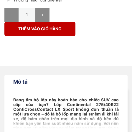
Lốp Continental 275/40R22 ContiCrossContact LX Sport số lượng
THÊM VÀO GIỎ HÀNG
Mô tả
Đang tìm bộ lốp này hoàn hảo cho chiếc SUV cao
cấp của bạn? Lốp Continental 275/40R22
ContiCrossContact LX Sport không đơn thuần là
một lựa chọn – đó là bộ lốp mang lại sự êm ái khi lái
xe, độ bám chắc trên mọi địa hình và độ bền đủ
khiến bạn yên tâm suốt nhiều năm sử dụng. Với nền
tảng hơn 10 năm kinh nghiệm trong lĩnh vực lốp xe