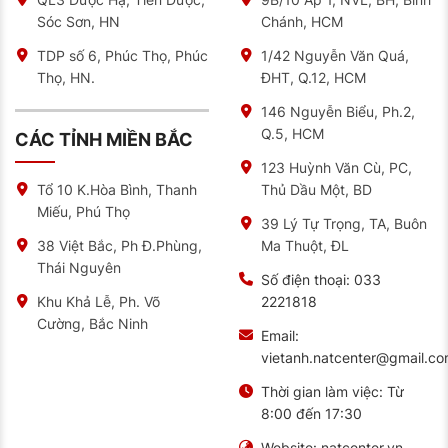
Những công nghệ này của dòng lốp thương hiệu Đức
Sóc Sơn, HN
Chánh, HCM
này vượt xa đối thủ cùng phân khúc, tăng hiệu quả
trong điều kiện đường sá đa dạng tại Việt Nam – từ
TDP số 6, Phúc Thọ, Phúc
1/42 Nguyễn Văn Quá,
đường cao tốc hiện đại đến những cung đường đèo
Thọ, HN.
ĐHT, Q.12, HCM
dốc hay đô thị đông đúc.
146 Nguyễn Biểu, Ph.2,
Tham Khảo Thêm:
Lốp Continental 175/50R15 UC6
Chính Hãng Mới Nhất
Q.5, HCM
CÁC TỈNH MIỀN BẮC
Lốp LX Sport Của Continental Tương
123 Huỳnh Văn Cù, PC,
Thích Hoàn Hảo Với Xe Nào
Thủ Dầu Một, BD
Tổ 10 K.Hòa Bình, Thanh
Miếu, Phú Thọ
275/40R22 ContiCrossContact Sport phù hợp với các
39 Lý Tự Trọng, TA, Buôn
dòng SUV hạng sang và xe thể thao đa dụng:
Ma Thuột, ĐL
38 Việt Bắc, Ph Đ.Phùng,
Thái Nguyên
BMW X5, X6, X7 – Tối ưu độ bám khi vào cua, giữ
Số điện thoại:
033
nguyên DNA thể thao đặc trưng
2221818
Khu Khả Lễ, Ph. Võ
Mercedes-Benz GLE, GLS – Nâng tầm sự êm ái
Cường, Bắc Ninh
Email:
sang trọng đúng chất “Ngôi sao ba cánh”
vietanh.natcenter@gmail.c
Porsche Cayenne – cần lốp phản hồi nhanh, bám
Thời gian làm việc:
Từ
tốt khi chuyển làn gắt và giữ xe chắc chắn vào cua
8:00 đến 17:30
ở tốc độ cao.
Website:
natcenter.vn