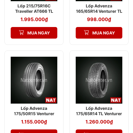
Lốp 215/75R16C
Lốp Advenza
Traveller AT666 TL
165/65R14 Venturer TL
113/111S Advenza
AV568 79H
1.995.000
₫
998.000
₫
MUA NGAY
MUA NGAY
Lốp Advenza
Lốp Advenza
175/50R15 Venturer
175/65R14 TL Venturer
AV568 TL 75H
AV579 82T
1.155.000
₫
1.260.000
₫