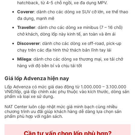
hatchback, từ 4-5 chỗ ngồi, xe đa dụng MPV.
Coverer
: dành cho các dòng xe SUV cỡ lớn, xe thể thao
đa dụng, mạnh mẽ
Traveller
: dành cho các dòng xe minibus (7 – 16 chỗ)
chở khách, dòng lốp này kinh tế, an toàn và êm ái
Discoverer
: dành cho các dòng xe off-road, pick-up
chạy trên các địa hình thử thách bản lĩnh tay lái
Milega
: dành cho các dòng xe thương mại, xe tải chở
hàng với độ bền bỉ và chịu tải tốt
Giá lốp Advenza hiện nay
Lốp Advenza có mức giá dao động từ 1.000.000 – 3.100.000
VNĐ/lốp, giá lốp chính xác phụ thuộc vào kích thước, dòng sản
phẩm và loại xe sử dụng.
NAT Center luôn cập nhật mức giá minh bạch cùng nhiều
chương trình ưu đãi giúp khách hàng dễ dàng lựa chọn sản
phẩm phù hợp với ngân sách.
Cần tư vấn chọn lốp phù hợp?