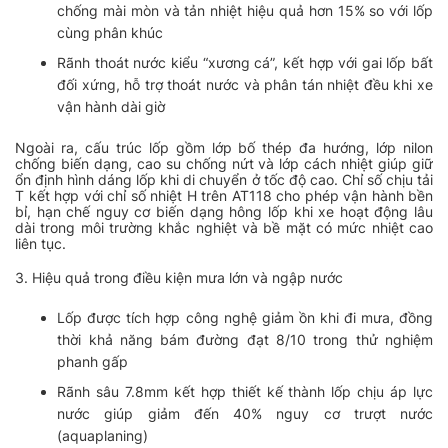
chống mài mòn và tản nhiệt hiệu quả hơn 15% so với lốp
cùng phân khúc
Rãnh thoát nước kiểu “xương cá”, kết hợp với gai lốp bất
đối xứng, hỗ trợ thoát nước và phân tán nhiệt đều khi xe
vận hành dài giờ
Ngoài ra, cấu trúc lốp gồm lớp bố thép đa hướng, lớp nilon
chống biến dạng, cao su chống nứt và lớp cách nhiệt giúp giữ
ổn định hình dáng lốp khi di chuyển ở tốc độ cao. Chỉ số chịu tải
T kết hợp với chỉ số nhiệt H trên AT118 cho phép vận hành bền
bỉ, hạn chế nguy cơ biến dạng hông lốp khi xe hoạt động lâu
dài trong môi trường khắc nghiệt và bề mặt có mức nhiệt cao
liên tục.
3. Hiệu quả trong điều kiện mưa lớn và ngập nước
Lốp được tích hợp công nghệ giảm ồn khi đi mưa, đồng
thời khả năng bám đường đạt 8/10 trong thử nghiệm
phanh gấp
Rãnh sâu 7.8mm kết hợp thiết kế thành lốp chịu áp lực
nước giúp giảm đến 40% nguy cơ trượt nước
(aquaplaning)