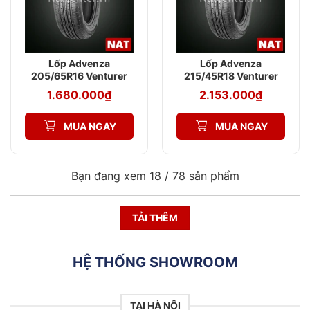
Lốp Advenza
Lốp Advenza
205/65R16 Venturer
215/45R18 Venturer
AV579 95H
AV579 95VXL
1.680.000
₫
2.153.000
₫
MUA NGAY
MUA NGAY
Bạn đang xem 18 /
78
sản phẩm
TẢI THÊM
HỆ THỐNG SHOWROOM
TẠI HÀ NỘI