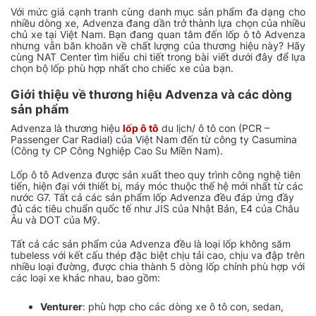
Với mức giá cạnh tranh cùng danh mục sản phẩm đa dạng cho
nhiều dòng xe, Advenza đang dần trở thành lựa chọn của nhiều
chủ xe tại Việt Nam. Bạn đang quan tâm đến lốp ô tô Advenza
nhưng vẫn băn khoăn về chất lượng của thương hiệu này? Hãy
cùng NAT Center tìm hiểu chi tiết trong bài viết dưới đây để lựa
chọn bộ lốp phù hợp nhất cho chiếc xe của bạn.
Giới thiệu về thương hiệu Advenza và các dòng
sản phẩm
Advenza là thương hiệu
lốp ô tô
du lịch/ ô tô con (PCR –
Passenger Car Radial) của Việt Nam đến từ công ty Casumina
(Công ty CP Công Nghiệp Cao Su Miền Nam).
Lốp ô tô Advenza được sản xuất theo quy trình công nghệ tiên
tiến, hiện đại với thiết bị, máy móc thuộc thế hệ mới nhất từ các
nước G7. Tất cả các sản phẩm lốp Advenza đều đáp ứng đầy
đủ các tiêu chuẩn quốc tế như JIS của Nhật Bản, E4 của Châu
Âu và DOT của Mỹ.
Tất cả các sản phẩm của Advenza đều là loại lốp không săm
tubeless với kết cấu thép đặc biệt chịu tải cao, chịu va đập trên
nhiều loại đường, được chia thành 5 dòng lốp chính phù hợp với
các loại xe khác nhau, bao gồm:
Venturer
: phù hợp cho các dòng xe ô tô con, sedan,