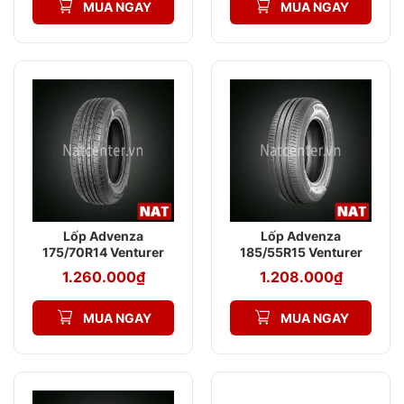
MUA NGAY
MUA NGAY
Lốp Advenza
Lốp Advenza
175/70R14 Venturer
185/55R15 Venturer
AV579 TL 86T
AV568 86V XL
1.260.000
₫
1.208.000
₫
MUA NGAY
MUA NGAY