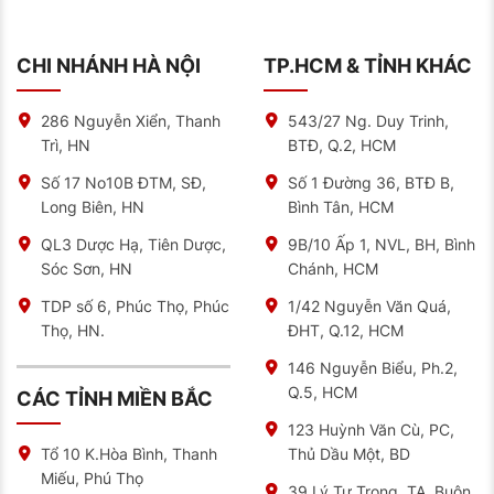
CHI NHÁNH HÀ NỘI
TP.HCM & TỈNH KHÁC
286 Nguyễn Xiển, Thanh
543/27 Ng. Duy Trinh,
Trì, HN
BTĐ, Q.2, HCM
Số 17 No10B ĐTM, SĐ,
Số 1 Đường 36, BTĐ B,
Long Biên, HN
Bình Tân, HCM
QL3 Dược Hạ, Tiên Dược,
9B/10 Ấp 1, NVL, BH, Bình
Sóc Sơn, HN
Chánh, HCM
TDP số 6, Phúc Thọ, Phúc
1/42 Nguyễn Văn Quá,
Thọ, HN.
ĐHT, Q.12, HCM
146 Nguyễn Biểu, Ph.2,
Q.5, HCM
CÁC TỈNH MIỀN BẮC
123 Huỳnh Văn Cù, PC,
Thủ Dầu Một, BD
Tổ 10 K.Hòa Bình, Thanh
Miếu, Phú Thọ
39 Lý Tự Trọng, TA, Buôn