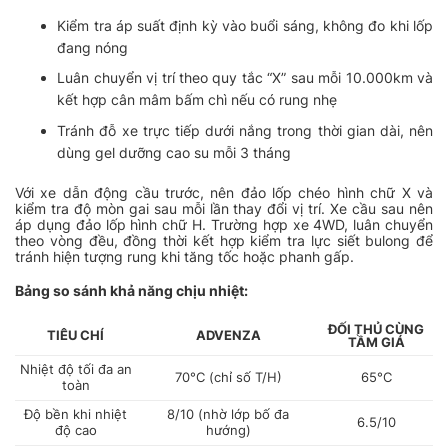
Kiểm tra áp suất định kỳ vào buổi sáng, không đo khi lốp
đang nóng
Luân chuyển vị trí theo quy tắc “X” sau mỗi 10.000km và
kết hợp cân mâm bấm chì nếu có rung nhẹ
Tránh đỗ xe trực tiếp dưới nắng trong thời gian dài, nên
dùng gel dưỡng cao su mỗi 3 tháng
Với xe dẫn động cầu trước, nên đảo lốp chéo hình chữ X và
kiểm tra độ mòn gai sau mỗi lần thay đổi vị trí. Xe cầu sau nên
áp dụng đảo lốp hình chữ H. Trường hợp xe 4WD, luân chuyển
theo vòng đều, đồng thời kết hợp kiểm tra lực siết bulong để
tránh hiện tượng rung khi tăng tốc hoặc phanh gấp.
Bảng so sánh khả năng chịu nhiệt:
ĐỐI THỦ CÙNG
TIÊU CHÍ
ADVENZA
TẦM GIÁ
Nhiệt độ tối đa an
70°C (chỉ số T/H)
65°C
toàn
Độ bền khi nhiệt
8/10 (nhờ lớp bố đa
6.5/10
độ cao
hướng)