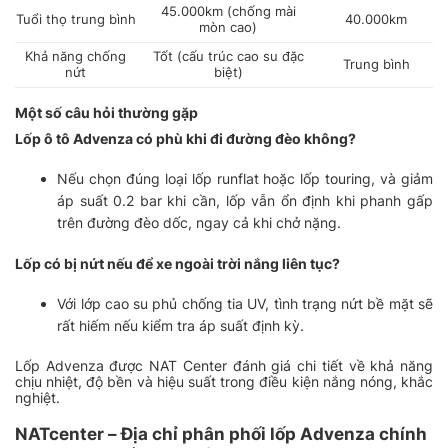
45.000km (chống mài
Tuổi thọ trung bình
40.000km
mòn cao)
Khả năng chống
Tốt (cấu trúc cao su đặc
Trung bình
nứt
biệt)
Một số câu hỏi thường gặp
Lốp ô tô Advenza có phù khi đi đường đèo không?
Nếu chọn đúng loại lốp runflat hoặc lốp touring, và giảm
áp suất 0.2 bar khi cần, lốp vẫn ổn định khi phanh gấp
trên đường đèo dốc, ngay cả khi chở nặng.
Lốp có bị nứt nếu để xe ngoài trời nắng liên tục?
Với lớp cao su phủ chống tia UV, tình trạng nứt bề mặt sẽ
rất hiếm nếu kiểm tra áp suất định kỳ.
Lốp Advenza được NAT Center đánh giá chi tiết về khả năng
chịu nhiệt, độ bền và hiệu suất trong điều kiện nắng nóng, khắc
nghiệt.
NATcenter – Địa chỉ phân phối lốp Advenza chính