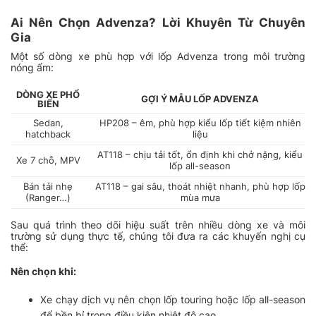
Ai Nên Chọn Advenza? Lời Khuyên Từ Chuyên
Gia
Một số dòng xe phù hợp với lốp Advenza trong môi trường
nóng ẩm:
DÒNG XE PHỔ
GỢI Ý MẪU LỐP ADVENZA
BIẾN
Sedan,
HP208 – êm, phù hợp kiểu lốp tiết kiệm nhiên
hatchback
liệu
AT118 – chịu tải tốt, ổn định khi chở nặng, kiểu
Xe 7 chỗ, MPV
lốp all-season
Bán tải nhẹ
AT118 – gai sâu, thoát nhiệt nhanh, phù hợp lốp
(Ranger…)
mùa mưa
Sau quá trình theo dõi hiệu suất trên nhiều dòng xe và môi
trường sử dụng thực tế, chúng tôi đưa ra các khuyến nghị cụ
thể:
Nên chọn khi:
Xe chạy dịch vụ nên chọn lốp touring hoặc lốp all-season
để bền bỉ trong điều kiện nhiệt độ cao