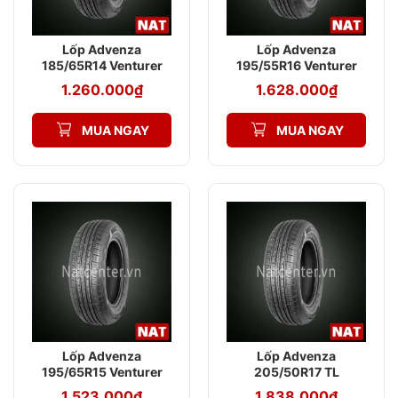
Lốp Advenza
Lốp Advenza
185/65R14 Venturer
195/55R16 Venturer
AV579 TL 86T
AV579 91V
1.260.000
₫
1.628.000
₫
MUA NGAY
MUA NGAY
Lốp Advenza
Lốp Advenza
195/65R15 Venturer
205/50R17 TL
AV579 91H
Venturer AV579 93V
1.523.000
₫
1.838.000
₫