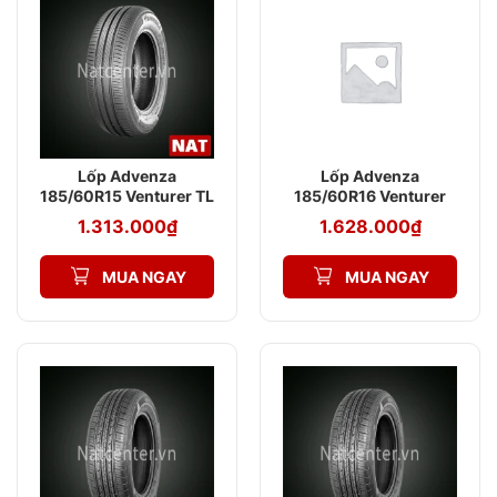
Lốp Advenza
Lốp Advenza
185/60R15 Venturer TL
185/60R16 Venturer
AV568 84H
AV568 86H
1.313.000
₫
1.628.000
₫
MUA NGAY
MUA NGAY