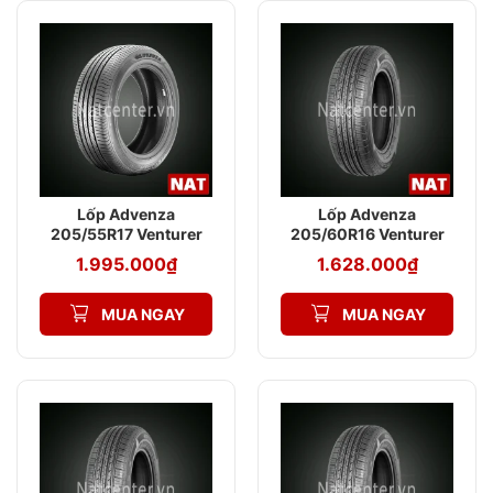
Lốp Advenza
Lốp Advenza
205/55R17 Venturer
205/60R16 Venturer
AV789 105VXL
TL AV579 92H
1.995.000
₫
1.628.000
₫
MUA NGAY
MUA NGAY