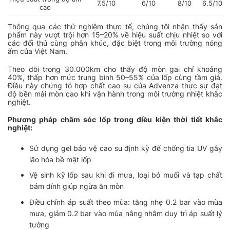
7.5/10
6/10
8/10
6.5/10
cao
Thông qua các thử nghiệm thực tế, chúng tôi nhận thấy sản
phẩm này vượt trội hơn 15–20% về hiệu suất chịu nhiệt so với
các đối thủ cùng phân khúc, đặc biệt trong môi trường nóng
ẩm của Việt Nam.
Theo dõi trong 30.000km cho thấy độ mòn gai chỉ khoảng
40%, thấp hơn mức trung bình 50–55% của lốp cùng tầm giá.
Điều này chứng tỏ hợp chất cao su của Advenza thực sự đạt
độ bền mài mòn cao khi vận hành trong môi trường nhiệt khắc
nghiệt.
Phương pháp chăm sóc lốp trong điều kiện thời tiết khắc
nghiệt:
Sử dụng gel bảo vệ cao su định kỳ để chống tia UV gây
lão hóa bề mặt lốp
Vệ sinh kỹ lốp sau khi đi mưa, loại bỏ muối và tạp chất
bám dính giúp ngừa ăn mòn
Điều chỉnh áp suất theo mùa: tăng nhẹ 0.2 bar vào mùa
mưa, giảm 0.2 bar vào mùa nắng nhằm duy trì áp suất lý
tưởng