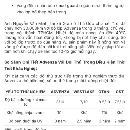
Vòng đệm chắn bùn (mud guard) ngăn nước thấm ngược
vào lớp bố thép bên trong
Anh Nguyễn Văn Minh, tài xế Grab ở Thủ Đức chia sẻ:
“Tôi đã
chạy hơn 30.000km với bộ lốp Advenza trong 8 tháng, chủ yếu
trong nội thành TPHCM. Nhiệt độ mùa nóng lên đến 40°C
nhưng lốp vẫn hoạt động tốt, không bị nứt hay chai cứng. So
với bộ lốp trước đó của hãng W, sản phẩm này ít nóng hơn và
vẫn giữ được độ đàn hồi khi trời nắng gắt. Việc này giúp tôi an
tâm hơn khi chạy xe liên tục 10-12 giờ mỗi ngày.”
So Sánh Chi Tiết Advenza Với Đối Thủ Trong Điều Kiện Thời
Tiết Khắc Nghiệt
Khi đặt cạnh các đối thủ trực tiếp trong thử nghiệm thực địa,
Advenza thể hiện một số ưu thế trong môi trường nhiệt đới:
YẾU TỐ THỬ NGHIỆM
ADVENZA
WESTLAKE
OTANI
CST
Độ bám đường khi mưa
8/10
7/10
8.5/10
7.5/10
to
Khả năng chịu ozone
Tốt
Khá
Tốt
Khá
Độ bền dưới tia UV
3 năm
2.5 năm
3 năm
2 năm
Hiệu suất trong độ ẩm