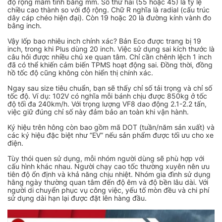
độ rộng mâm tính bằng mm. Số thứ hai (55 hoặc 45) là tỷ lệ
chiều cao thành so với độ rộng. Chữ R nghĩa là radial (cấu trúc
dây cáp chéo hiện đại). Còn 19 hoặc 20 là đường kính vành đo
bằng inch.
Vậy lốp bao nhiêu inch chính xác? Bản Eco được trang bị 19
inch, trong khi Plus dùng 20 inch. Việc sử dụng sai kích thước là
câu hỏi được nhiều chủ xe quan tâm. Chỉ cần chênh lệch 1 inch
đã có thể khiến cảm biến TPMS hoạt động sai. Đồng thời, đồng
hồ tốc độ cũng không còn hiển thị chính xác.
Ngay sau size tiêu chuẩn, bạn sẽ thấy chỉ số tải trọng và chỉ số
tốc độ. Ví dụ: 102V có nghĩa mỗi bánh chịu được 850kg ở tốc
độ tối đa 240km/h. Với trọng lượng VF8 dao động 2.1-2.2 tấn,
việc giữ đúng chỉ số này đảm bảo an toàn khi vận hành.
Ký hiệu trên hông còn bao gồm mã DOT (tuần/năm sản xuất) và
các ký hiệu đặc biệt như “EV” nếu sản phẩm được tối ưu cho xe
điện.
Tùy thói quen sử dụng, mỗi nhóm người dùng sẽ phù hợp với
cấu hình khác nhau. Người chạy cao tốc thường xuyên nên ưu
tiên độ ổn định và khả năng chịu nhiệt. Nhóm gia đình sử dụng
hằng ngày thường quan tâm đến độ êm và độ bền lâu dài. Với
người di chuyển phục vụ công việc, yếu tố mòn đều và chi phí
sử dụng dài hạn lại được đặt lên hàng đầu.