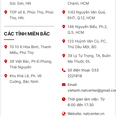
Sóc Sơn, HN
Chánh, HCM
TDP số 6, Phúc Thọ, Phúc
1/42 Nguyễn Văn Quá,
Thọ, HN.
ĐHT, Q.12, HCM
146 Nguyễn Biểu, Ph.2,
Q.5, HCM
CÁC TỈNH MIỀN BẮC
123 Huỳnh Văn Cù, PC,
Thủ Dầu Một, BD
Tổ 10 K.Hòa Bình, Thanh
Miếu, Phú Thọ
39 Lý Tự Trọng, TA, Buôn
Ma Thuột, ĐL
38 Việt Bắc, Ph Đ.Phùng,
Thái Nguyên
Số điện thoại:
033
2221818
Khu Khả Lễ, Ph. Võ
Cường, Bắc Ninh
Email:
vietanh.natcenter@gmail.c
Thời gian làm việc:
Từ
8:00 đến 17:30
Website:
natcenter.vn