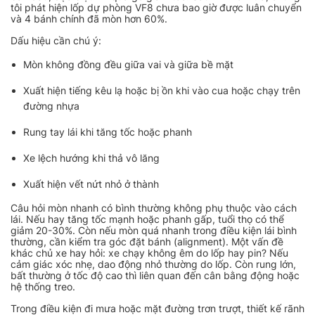
tôi phát hiện lốp dự phòng VF8 chưa bao giờ được luân chuyển
và 4 bánh chính đã mòn hơn 60%.
Dấu hiệu cần chú ý:
Mòn không đồng đều giữa vai và giữa bề mặt
Xuất hiện tiếng kêu lạ hoặc bị ồn khi vào cua hoặc chạy trên
đường nhựa
Rung tay lái khi tăng tốc hoặc phanh
Xe lệch hướng khi thả vô lăng
Xuất hiện vết nứt nhỏ ở thành
Câu hỏi mòn nhanh có bình thường không phụ thuộc vào cách
lái. Nếu hay tăng tốc mạnh hoặc phanh gấp, tuổi thọ có thể
giảm 20-30%. Còn nếu mòn quá nhanh trong điều kiện lái bình
thường, cần kiểm tra góc đặt bánh (alignment). Một vấn đề
khác chủ xe hay hỏi: xe chạy không êm do lốp hay pin? Nếu
cảm giác xóc nhẹ, dao động nhỏ thường do lốp. Còn rung lớn,
bất thường ở tốc độ cao thì liên quan đến cân bằng động hoặc
hệ thống treo.
Trong điều kiện đi mưa hoặc mặt đường trơn trượt, thiết kế rãnh