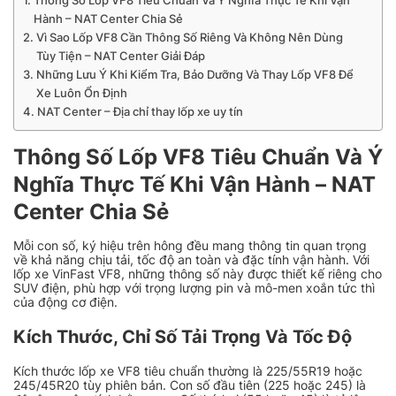
Hành – NAT Center Chia Sẻ
Vì Sao Lốp VF8 Cần Thông Số Riêng Và Không Nên Dùng
Tùy Tiện – NAT Center Giải Đáp
Những Lưu Ý Khi Kiểm Tra, Bảo Dưỡng Và Thay Lốp VF8 Để
Xe Luôn Ổn Định
NAT Center – Địa chỉ thay lốp xe uy tín
Thông Số Lốp VF8 Tiêu Chuẩn Và Ý
Nghĩa Thực Tế Khi Vận Hành – NAT
Center Chia Sẻ
Mỗi con số, ký hiệu trên hông đều mang thông tin quan trọng
về khả năng chịu tải, tốc độ an toàn và đặc tính vận hành. Với
lốp xe VinFast VF8, những thông số này được thiết kế riêng cho
SUV điện, phù hợp với trọng lượng pin và mô-men xoắn tức thì
của động cơ điện.
Kích Thước, Chỉ Số Tải Trọng Và Tốc Độ
Kích thước lốp xe VF8 tiêu chuẩn thường là 225/55R19 hoặc
245/45R20 tùy phiên bản. Con số đầu tiên (225 hoặc 245) là