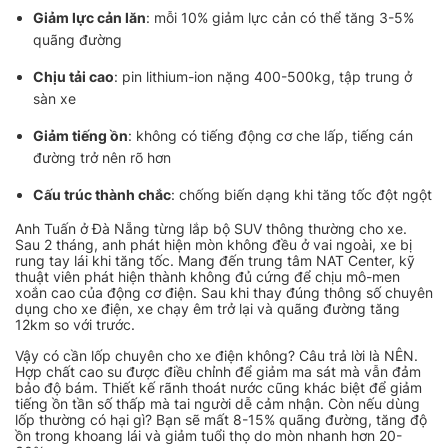
Giảm lực cản lăn
: mỗi 10% giảm lực cản có thể tăng 3-5%
quãng đường
Chịu tải cao
: pin lithium-ion nặng 400-500kg, tập trung ở
sàn xe
Giảm tiếng ồn
: không có tiếng động cơ che lấp, tiếng cán
đường trở nên rõ hơn
Cấu trúc thành chắc
: chống biến dạng khi tăng tốc đột ngột
Anh Tuấn ở Đà Nẵng từng lắp bộ SUV thông thường cho xe.
Sau 2 tháng, anh phát hiện mòn không đều ở vai ngoài, xe bị
rung tay lái khi tăng tốc. Mang đến trung tâm NAT Center, kỹ
thuật viên phát hiện thành không đủ cứng để chịu mô-men
xoắn cao của động cơ điện. Sau khi thay đúng thông số chuyên
dụng cho xe điện, xe chạy êm trở lại và quãng đường tăng
12km so với trước.
Vậy có cần lốp chuyên cho xe điện không? Câu trả lời là NÊN.
Hợp chất cao su được điều chỉnh để giảm ma sát mà vẫn đảm
bảo độ bám. Thiết kế rãnh thoát nước cũng khác biệt để giảm
tiếng ồn tần số thấp mà tai người dễ cảm nhận. Còn nếu dùng
lốp thường có hại gì? Bạn sẽ mất 8-15% quãng đường, tăng độ
ồn trong khoang lái và giảm tuổi thọ do mòn nhanh hơn 20-