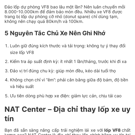
Đảo lốp dự phòng VF8 bao lâu một lần? Nên luân chuyển mỗi
8.000-10.000km để đảm bảo mòn đều. Nhiều xe VF8 được
trang bị lốp dự phòng cỡ nhỏ (donut spare) chỉ dùng tạm,
không nên chạy quá 80km/h và 100km.
5 Nguyên Tắc Chủ Xe Nên Ghi Nhớ
Luôn giữ đúng kích thước và tải trọng: không tự ý thay đổi
size lốp VF8
Kiểm tra áp suất định kỳ: ít nhất 1 lần/tháng, trước khi đi xa
Đảo vị trí đúng chu kỳ: giúp mòn đều, kéo dài tuổi thọ
Không chọn chỉ vì “êm”: phải cân bằng giữa độ bám, độ bền
và hiệu suất
Ưu tiên dòng phù hợp xe điện: giảm lực cản, chịu tải cao
NAT Center – Địa chỉ thay lốp xe uy
tín
Bạn đã sẵn sàng nâng cấp trải nghiệm lái xe với
lốp VF8
chất
lượng cao? NAT Center là địa chỉ thay lốp chính hãng uy tín tại