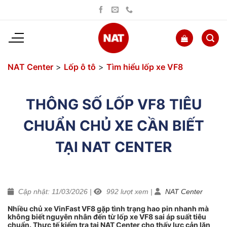
Bỏ
qua
nội
dung
NAT Center
>
Lốp ô tô
>
Tìm hiểu lốp xe VF8
THÔNG SỐ LỐP VF8 TIÊU
CHUẨN CHỦ XE CẦN BIẾT
TẠI NAT CENTER
Cập nhật: 11/03/2026
|
992
lượt xem
|
NAT Center
Nhiều chủ xe VinFast VF8 gặp tình trạng hao pin nhanh mà
không biết nguyên nhân đến từ lốp xe VF8 sai áp suất tiêu
chuẩn. Thực tế kiểm tra tại NAT Center cho thấy lực cản lăn