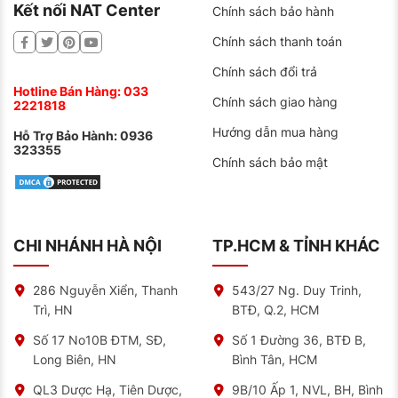
Kết nối NAT Center
Chính sách bảo hành
Chính sách thanh toán
Chính sách đổi trả
Hotline Bán Hàng:
033
Chính sách giao hàng
2221818
Hướng dẫn mua hàng
Hỗ Trợ Bảo Hành:
0936
323355
Chính sách bảo mật
CHI NHÁNH HÀ NỘI
TP.HCM & TỈNH KHÁC
286 Nguyễn Xiển, Thanh
543/27 Ng. Duy Trinh,
Trì, HN
BTĐ, Q.2, HCM
Số 17 No10B ĐTM, SĐ,
Số 1 Đường 36, BTĐ B,
Long Biên, HN
Bình Tân, HCM
QL3 Dược Hạ, Tiên Dược,
9B/10 Ấp 1, NVL, BH, Bình