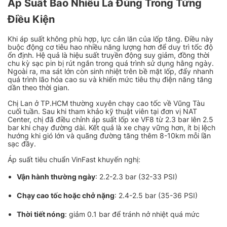
Áp Suất Bao Nhiêu Là Đúng Trong Từng
Điều Kiện
Khi áp suất không phù hợp, lực cản lăn của lốp tăng. Điều này
buộc động cơ tiêu hao nhiều năng lượng hơn để duy trì tốc độ
ổn định. Hệ quả là hiệu suất truyền động suy giảm, đồng thời
chu kỳ sạc pin bị rút ngắn trong quá trình sử dụng hằng ngày.
Ngoài ra, ma sát lớn còn sinh nhiệt trên bề mặt lốp, đẩy nhanh
quá trình lão hóa cao su và khiến mức tiêu thụ điện năng tăng
dần theo thời gian.
Chị Lan ở TP.HCM thường xuyên chạy cao tốc về Vũng Tàu
cuối tuần. Sau khi tham khảo kỹ thuật viên tại đơn vị NAT
Center, chị đã điều chỉnh áp suất lốp xe VF8 từ 2.3 bar lên 2.5
bar khi chạy đường dài. Kết quả là xe chạy vững hơn, ít bị lệch
hướng khi gió lớn và quãng đường tăng thêm 8-10km mỗi lần
sạc đầy.
Áp suất tiêu chuẩn VinFast khuyến nghị:
Vận hành thường ngày
: 2.2-2.3 bar (32-33 PSI)
Chạy cao tốc hoặc chở nặng
: 2.4-2.5 bar (35-36 PSI)
Thời tiết nóng
: giảm 0.1 bar để tránh nở nhiệt quá mức